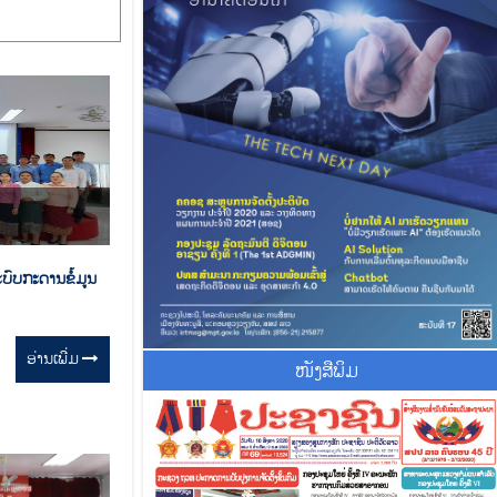
ບົບກະດານຂໍ້ມູນ
ອ່ານ​ເພີ່ມ
ໜັງສືພິມ