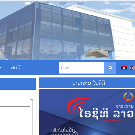
ສະຖິຕິ
ວາ​ລະ​ສານ ໄອ​ຊີ​ທີ