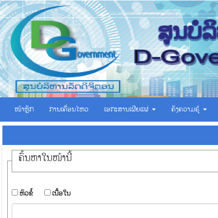
ໜ້າຫຼັກ
ການເຄື່ອນໄຫວ
ເອ​ກະ​ສານ​ເຜີຍ​ແຜ່
ຄັງຄວາມຮູ້
ຄົ້ນ​ຫາ​ໃນ​ໜ້ານີ້
​ຫົວ​ຂໍ້
​ເນື້ອ​ໃນ