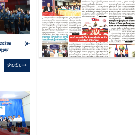
ານທັນສະໄໝ (e-
ູງສຸດ
ອ່ານ​ເພີ່ມ