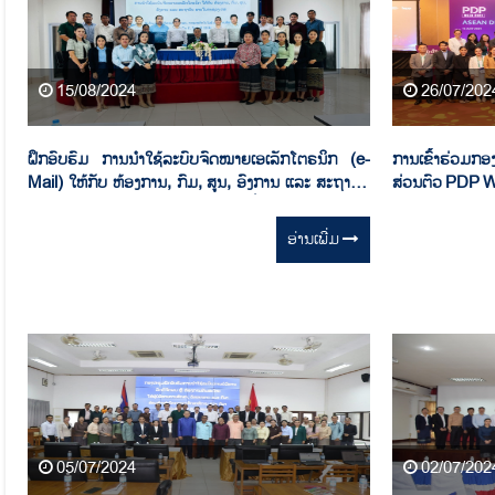
15/08/2024
26/07/202
ຝຶກອົບຮົມ ການນຳໃຊ້ລະບົບຈົດໝາຍເອເລັກໂຕຣນິກ (e-
ການເຂົ້າຮ່ວມກອ
Mail) ໃຫ້ກັບ ຫ້ອງການ, ກົມ, ສູນ, ອົງການ ແລະ ສະຖາບັນ
ສ່ວນຕົວ PDP W
ພາຍໃນ ກະຊວງເຕັກໂນໂລຊີ ແລະ ການສື່ສານ
ອ່ານ​ເພີ່ມ
05/07/2024
02/07/202