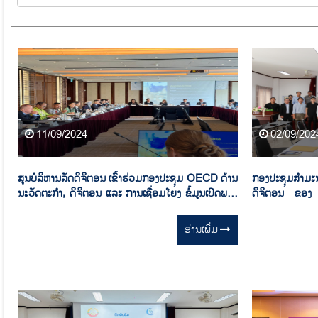
11/09/2024
02/09/202
ສູນບໍລິຫານລັດດິຈິຕອນ ເຂົ້າຮ່ວມກອງປະຊຸມ OECD ດ້ານ
ກອງປະຊຸມສຳມະນ
ນະວັດຕະກໍາ, ດິຈິຕອນ ແລະ ການເຊື່ອມໂຍງ ຂໍ້ມູນເປີດພາກ
ດິຈິຕອນ ຂອງ
ລັດ ໃນຂົງເຂດອາຊີຕະເວັນອອກສຽງໃຕ້ (INDIGO
Government 
Network 2024)
awareness rai
ອ່ານ​ເພີ່ມ