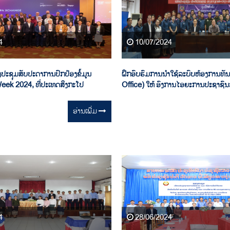
4
10/07/2024
ງປະຊຸມສັບປະດາການປົກປ້ອງຂໍ້ມູນ
ຝຶກອົບຮົມການນຳໃຊ້ລະບົບຫ້ອງກ
eek 2024, ທີ່ປະເທດສິງກະໂປ
Office) ໃຫ້ ອົງການໄອຍະການປະຊາຊົນສ
ອ່ານ​ເພີ່ມ
4
28/06/2024