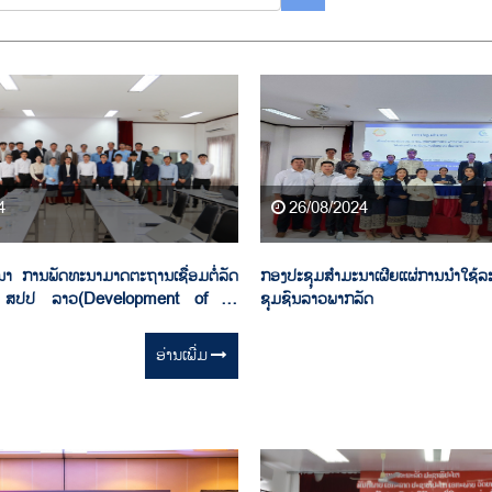
4
26/08/2024
າ ການພັດທະນາມາດຕະຖານເຊື່ອມຕໍ່ລັດ
ກອງປະຊຸມສຳມະນາເຜີຍແຜ່ການນຳໃຊ້ລະ
 ສປປ ລາວ(Development of e-
ຊຸມຊົນລາວພາກລັດ
Interoperability Framework
sing workshop)
ອ່ານ​ເພີ່ມ