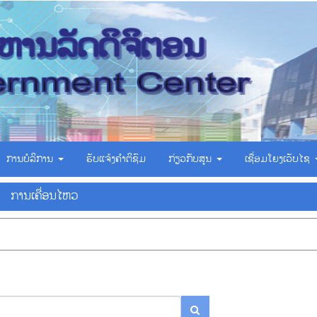
ການບໍລິການ
ຮັບແຈ້ງຄຳຕິຊົມ
ກ່ຽວກັບສູນ
ເຊື່ອມ​ໂຍງ​ເວັບ​ໄຊ
ການ​ເຄື່ອນ​ໄຫວ