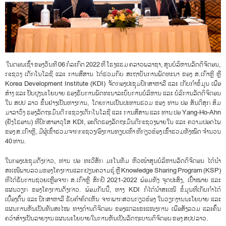
ໃນຕອນເຊົ້າ ຂອງວັນທີ 06 ກໍລະກົດ 2022 ທີ່ ໂຮງແຮມ ຄລາວພລາຊາ, ສູນບໍລິຫານລັດດິຈິຕອນ,
ກະຊວງ ເຕັກໂນໂລຊີ ແລະ ການສື່ສານ ໄດ້ຮ່ວມກັບ ສະຖາບັນການພັດທະນາ ຂອງ ສ.ເກົາຫຼີ ຫຼື
Korea Development Institute (KDI) ຈັດກອງປະຊຸມປຶກສາຫາລື ແລະ ເກັບກຳຂໍ້ມູນ ເພື່ອ
ສ້າງ ແລະ ປັບປຸງນະໂຍບາຍ ຮອງຮັບການພັດທະນາລະບົບການບໍລິຫານ ແລະ ບໍລິການລັດດິຈິຕອນ
ໃນ ສປປ ລາວ ຂຶ້ນຢ່າງເປັນທາງການ, ໂດຍການເປັນປະທານຮ່ວມ ຂອງ ທ່ານ ປອ ສັນຕິສຸກ ສິມ
ມາລາວົງ ຮອງລັດຖະມົນຕີ ກະຊວງເຕັກໂນໂລຊີ ແລະ ການສື່ສານ ແລະ ທ່ານ ປອ Yang-Ho-Ahn
(ຢັງໂຮອານ) ທີ່ປຶກສາອາວຸໂສ KDI, ອະດີດຮອງລັດຖະມົນຕີກະຊວງພາຍໃນ ແລະ ຄວາມປອດໄພ
ຂອງ ສ.ເກົາຫຼີ, ມີຜູ້ເຂົ້າຮ່ວມຈາກກະຊວງ/ອົງການທຽບເທົ່າ ທີ່ກ່ຽວຂ້ອງ ເຂົ້າຮ່ວມທັງໝົດ ຈຳນວນ
40 ທ່ານ.
ໃນກອງປະຊຸມດັ່ງກ່າວ, ທ່ານ ປອ ທະວີສັກ ມະໂນທັມ ຫົວໜ້າສູນບໍລິຫານລັດດິຈິຕອນ ໄດ້ນໍາ
ສະເໜີພາບລວມຂອງໂຄງການແລກປ່ຽນຄວາມຮູ້ ຫຼື Knowledge Sharing Program (KSP)
ທີ່ໄດ້ຮັບການຊ່ວຍເຫຼືອຈາກ ສ.ເກົາຫຼີ ສົກປີ 2021-2022 ພ້ອມທັງ ຈຸດປະສົງ, ເປົ້າໝາຍ ແລະ
ແຜນວຽກ ຂອງໂຄງການດັ່ງກ່າວ. ພ້ອມກັນນີ້, ທາງ KDI ກໍ່ໄດ້ນຳສະເໜີ ຂໍ້ມູນທີ່ເກັບກຳໄດ້
ເບື້ອງຕົ້ນ ແລະ ປຶກສາຫາລື ຮັບຄຳຄິດເຫັນ ຈາກພາກສ່ວນກ່ຽວຂ້ອງ ໃນວຽກງານນະໂຍບາຍ ແລະ
ແຜນການຫັນເປັນທັນສະໄໝ ທາງດ້ານດິຈິຕອນ ຂອງແຕ່ລະຂະແໜງການ ເພື່ອສັງລວມ ແລະຄົ້ນ
ຄວ້າສ້າງເປັນລາຍງານ ແຜນນະໂຍບາຍໃນການຫັນເປັນລັດຖະບານດິຈິຕອນ ຂອງ ສປປ ລາວ.