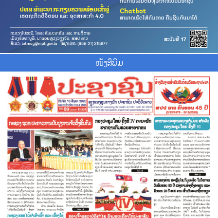
ໜັງສືພິມ