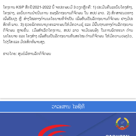
ໂຄງການ KSP ສົກປີ 2021-2022 ນີ້ ຈະປະກອບມີ 3 ວຽກຫຼັກຄື: 1) ປະເມີນຄືນລະບົບໂຄງສ້າງ,
ໂຄງຮ່າງ, ລະບົບການນໍາເນີນການ ຂອງລັດຖະບານດິຈິຕອນ ໃນ ສປປ ລາວ. 2) ສຶກສາແນວທາງ
ເພື່ອປັບປຸງ ຫຼື ສ້າງໃໝ່ທາງດ້ານນະໂຍບາຍທີ່ຈໍາເປັນ ເພື່ອຫັນເປັນລັດຖະບານດິຈິຕອນ ຢ່າງມີປະ
ສິດທິ ພາບ. 3) ຊ່ວຍພັດທະນາບຸກຄະລາກອນໃຫ້ມີຄວາມຮູ້ ແລະ ມີພື້ນຖານທາງດ້ານລັດຖະບານ
ດິຈິຕອນ ຫຼາຍຂຶ້ນ. ເມື່ອສຳເລັດໂຄງການ, ສປປ ລາວ ຈະມີບ່ອນອີງ ໃນການພັດທະນາ ດ້ານ
ນະໂຍບາຍ ແລະ ໂຄງສ້າງ ເພື່ອຫັນເປັນລັດຖະບານທັນສະໄໝ ດ້ານດິຈິຕອນ ໃຫ້ມີຄວາມວ່ອງໄວ,
ໂປ່ງໃສ ແລະ ມີປະສິດທິພາບສູງ.
ຂ່າວໂດຍ: ສູນບໍລິຫານລັດດິຈິຕອນ
ວາ​ລະ​ສານ ໄອ​ຊີ​ທີ