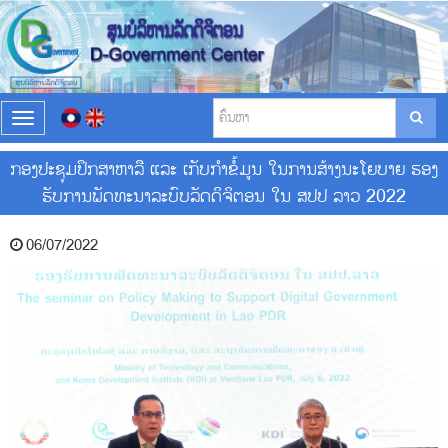
T
o
g
ກອງປະຊຸມປຶກສາຫາລື ແລະ ເກັບກຳຂໍ້ມູນ ໃນການສ້າງນະໂຍບາຍ ຮອງ
g
ຮັບການພັດທະນາລະບົບລັດດິຈິຕອນ ໃນ ສປປ ລາວ 2022
l
e
n
06/07/2022
a
v
i
g
a
t
i
o
n