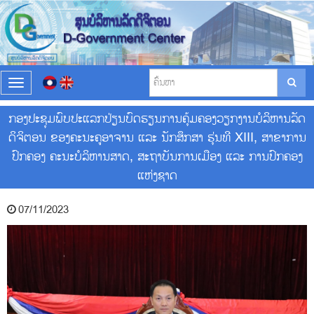
T
o
g
ກອງປະຊຸມພົບປະແລກປ່ຽນບົດຮຽນການຄຸ້ມຄອງວຽກງານບໍລິຫານລັດ
g
ດິຈິຕອນ ຂອງຄະນະຄູອາຈານ ແລະ ນັກສຶກສາ ຮຸ່ນທີ XIII, ສາຂາການ
l
e
ປົກຄອງ ຄະນະບໍລິຫານສາດ, ສະຖາບັນການເມືອງ ແລະ ການປົກຄອງ
n
ແຫ່ງຊາດ
a
v
i
07/11/2023
g
a
t
i
o
n