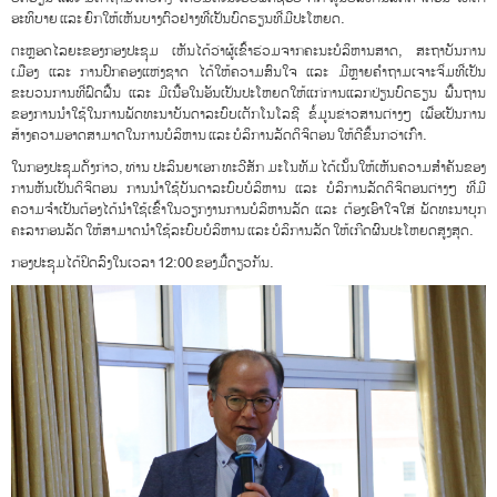
ອະທິບາຍ ແລະ ຍົກໃຫ້ເຫັນບາງຕົວຢ່າງທີ່ເປັນບົດຮຽນທີ່ມີປະໂຫຍດ.
ຕະຫຼອດໄລຍະຂອງກອງປະຊຸມ ເຫັນໄດ້ວ່າຜູ້ເຂົ້າຮ່ວມຈາກຄະນະບໍລິຫານສາດ, ສະຖາບັນການ
ເມືອງ ແລະ ການປົກຄອງແຫ່ງຊາດ ໄດ້ໃຫ້ຄວາມສົນໃຈ ແລະ ມີຫຼາຍຄຳຖາມເຈາະຈິ່ມທີ່ເປັນ
ຂະບວນການທີ່ຝົດຝື້ນ ແລະ ມີເນື້ອໃນອັນເປັນປະໂຫຍດໃຫ້ແກ່ການແລກປ່ຽນບົດຮຽນ ພື້ນຖານ
ຂອງການນຳໃຊ້ໃນການພັດທະນາບັນດາລະບົບເຕັກໂນໂລຊີ ຂໍ້ມູນຂ່າວສານຕ່າງໆ ເພື່ອເປັນການ
ສ້າງຄວາມອາດສາມາດໃນການບໍລິຫານ ແລະ ບໍລິການລັດດິຈິຕອນ ໃຫ້ດີຂຶ້ນກວ່າເກົ່າ.
ໃນກອງປະຊຸມດັ່ງກ່າວ, ທ່ານ ປະລິນຍາເອກ ທະວີສັກ ມະໂນທັມ ໄດ້ເນັ້ນໃຫ້ເຫັນຄວາມສຳຄັນຂອງ
ການຫັນເປັນດິຈິຕອນ ການນຳໃຊ້ບັນດາລະບົບບໍລິຫານ ແລະ ບໍລິການລັດດິຈິຕອນຕ່າງໆ ທີ່ມີ
ຄວາມຈໍາເປັນຕ້ອງໄດ້ນໍາໃຊ້ເຂົ້າໃນວຽກງານການບໍລິຫານລັດ ແລະ ຕ້ອງເອົາໃຈໃສ່ ພັດທະນາບຸກ
ຄະລາກອນລັດ ໃຫ້ສາມາດນຳໃຊ້ລະບົບບໍລິຫານ ແລະ ບໍລິການລັດ ໃຫ້ເກີດຜົນປະໂຫຍດສູງສຸດ.
ກອງປະຊຸມໄດ້ປິດລົງໃນເວລາ 12:00 ຂອງມື້ດຽວກັນ.