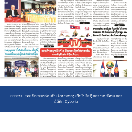
ອອກແບບ ແລະ ພັດທະນາຮ່ວມກັນ ໂດຍກະຊວງ ເຕັກໂນໂລຊີ ແລະ ການສື່ສານ ແລະ
ບໍລິສັດ Cyberia