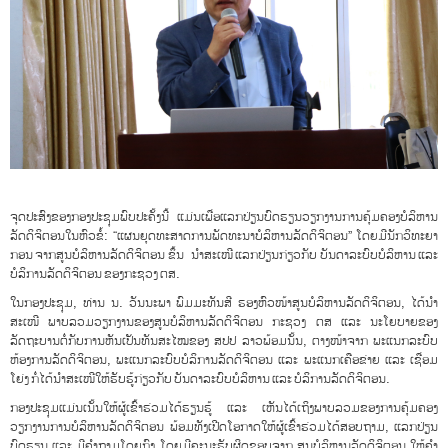
ຈຸດປະສົງຂອງກອງປະຊຸມພົບປະຄັ້ງນີ້ ແມ່ນເພື່ອແລກປ່ຽນບົດຮຽນວຽກງານການຄຸ້ມຄອງບໍລິຫານ
ລັດດິຈິຕອນໃນຫົວຂໍ້: “ແຜນຍຸດທະສາດການພັດທະນາບໍລິຫານລັດດິຈິຕອນ” ໂດຍມີນັກວິທະຍາ
ກອນ ຈາກສູນບໍລິຫານລັດດິຈິຕອນ ຂຶ້ນ ນຳສະເໜີ ແລກປ່ຽນກ່ຽວກັບ ບັນດາລະບົບບໍລິຫານ ແລະ
ບໍລິການລັດດິຈິຕອນ ຂອງກະຊວງ ຕສ.
ໃນກອງປະຊຸມ, ທ່ານ ນ. ວັນນະພາ ພົມມະທັນສີ ຮອງຫົວໜ້າສູນບໍລິຫານລັດດິຈິຕອນ, ໄດ້ນໍາ
ສະເໜີ ພາບລວມວຽກງານຂອງສູນບໍລິຫານລັດດິຈິຕອນ ກະຊວງ ຕສ ແລະ ນະໂຍບາຍຂອງ
ລັດຖະບານຕໍ່ກັບການຫັນເປັນທັນສະໄໝຂອງ ສປປ ລາວພ້ອມນັ້ນ, ຕາງໜ້າຈາກ ພະແນກລະບົບ
ຫ້ອງການລັດດິຈິຕອນ, ພະແນກລະບົບບໍລິການລັດດິຈິຕອນ ແລະ ພະແນກເຄືອຂ່າຍ ແລະ ເຊື່ອມ
ໂຍ່ງ ກໍ່ໄດ້ນໍາສະເໜີໃຫ້ຮັບຮູ້ກ່ຽວກັບ ບັນດາລະບົບບໍລິຫານ ແລະ ບໍລິການລັດດິຈິຕອນ.
ກອງປະຊຸມແມ່ນເນັ້ນໃຫ້ຜູ້ເຂົ້າຮ່ວມໄດ້ຮຽນຮູ້ ແລະ ເຫັນໄດ້ເຖິງພາບລວມຂອງການຄຸ້ມຄອງ
ວຽກງານການບໍລິຫານລັດດິຈິຕອນ ພ້ອມທັງເປີດໂອກາດໃຫ້ຜູ້ເຂົ້າຮ່ວມໄດ້ສອບຖາມ, ແລກປ່ຽນ
ບົດຮຽນ ແລະ ມີຄຳຖາມໂດຍກົງ ໂດຍມີຄະນະຮັບຜິດຊອບຈາກ ສູນບໍລິຫານລັດດິຈິຕອນ ໃຫ້ຄຳ