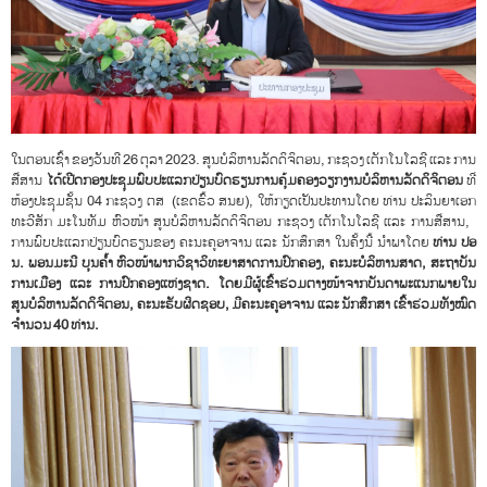
ໃນຕອນເຊົ້າ ຂອງວັນທີ 26 ຕຸລາ 2023. ສູນບໍລິຫານລັດດິຈິຕອນ, ກະຊວງ ເຕັກໂນໂລຊີ ແລະ ການ
ສື່ສານ
ໄດ້
ເປີດກອງປະຊຸມພົບປະ
ແລກປ່ຽນບົດຮຽນການຄຸ້ມຄອງວຽກງານບໍລິຫານລັດດິຈິຕອນ
ທີ່
ຫ້ອງປະຊຸມຊັ້ນ 04 ກະຊວງ ຕສ (ເຂດຮົ້ວ ສນຍ), ໃຫ້ກຽດເປັນປະທານໂດຍ ທ່ານ ປະລິນຍາເອກ
ທະວີສັກ ມະໂນທັມ ຫົວໜ້າ ສູນບໍລິຫານລັດດິຈິຕອນ ກະຊວງ ເຕັກໂນໂລຊີ ແລະ ການສື່ສານ,
ການພົບປະແລກປ່ຽນບົດຮຽນຂອງ ຄະນະຄູອາຈານ ແລະ ນັກສຶກສາ ໃນຄັ້ງນີ້ ນຳພາໂດຍ
ທ່ານ ປອ
ນ. ພອນມະນີ ບຸນຄໍ້າ ຫົວໜ້າພາກວິຊາວິທະຍາສາດການປົກຄອງ
, ຄະນະບໍລິຫານສາດ, ສະຖາບັນ
ການເມືອງ ແລະ ການປົກຄອງແຫ່ງຊາດ. ໂດຍມີຜູ້ເຂົ້າຮ່ວມຕາງໜ້າຈາກບັນດາພະແນກພາຍໃນ
ສູນບໍລິຫານລັດດິຈິຕອນ, ຄະນະຮັບຜິດຊອບ, ມີຄະນະຄູອາຈານ ແລະ ນັກສຶກສາ ເຂົ້າຮ່ວມທັງໝົດ
ຈຳນວນ 40 ທ່ານ.