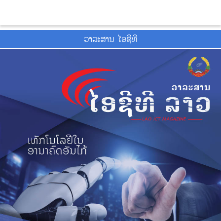
ວາ​ລະ​ສານ ໄອ​ຊີ​ທີ