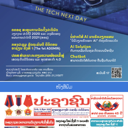
ໜັງສືພິມ