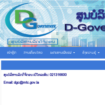
ໜ້າຫຼັກ
ການເຄື່ອນໄຫວ
ເອ​ກະ​ສານ​ເຜີຍ​ແຜ່
ຄັງຄວາມຮູ້
ສູນບໍລິຫານລັດດິຈິຕອນ ເບີໂທລະສັບ: 021316600
Email: dgc@mtc.gov.la