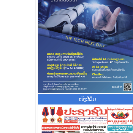
ໜັງສືພິມ