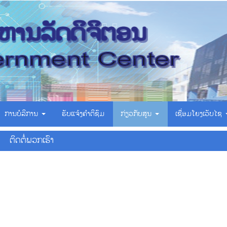
ການບໍລິການ
ຮັບແຈ້ງຄຳຕິຊົມ
ກ່ຽວກັບສູນ
ເຊື່ອມ​ໂຍງ​ເວັບ​ໄຊ
ຕິດຕໍ່ພວກເຮົາ