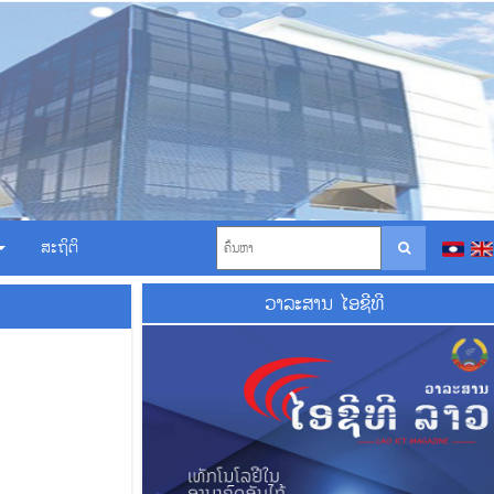
ສະຖິຕິ
ວາ​ລະ​ສານ ໄອ​ຊີ​ທີ