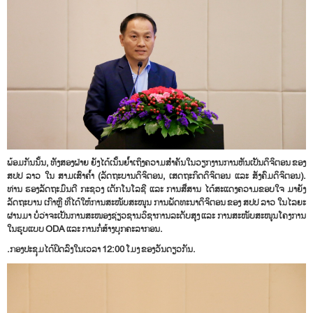
ພ້ອມກັນນັ້ນ
,
ທັງສອງຝ່າຍ ຍັງໄດ້ເນັ້ນຍໍ້າເຖິງຄວາມສໍາຄັນໃນວຽກງານການຫັນເປັນດິຈິຕອນ ຂອງ
ສປປ
ລ
າວ ໃນ ສາມເສົາຄໍ້າ (ລັດຖະບານດິຈິຕອນ, ເສດຖະກິດ
ດິຈິຕອນ ແລະ ສັງຄົມດິຈິຕອນ).
ທ່ານ ຮອງລັດຖະມົນຕີ ກະຊ
ວງ ເຕັກໂນໂລຊີ ແລະ ການສື່ສານ ໄດ້ສະແດງຄວາມຂອບໃຈ ມາຍັງ
ລັດຖະບານ ເກົາຫຼີ ທີ່ໄດ້ໃຫ້ການສະໜັບສະໜູນ ການພັດທະນາດິຈິຕອນ ຂອງ ສປປ
ລາວ ໃນໄລຍະ
ຜ່ານມາ ບໍ່ວ່າຈະເປັນການສະໜອງຊ່ຽວຊານວິຊາການລະດັບສູງ ແລະ ການສະໜັບສະໜູນໂຄງການ
ໃນຮູບແບບ
ODA
ແລະ ການກໍ່ສ້າງບຸກຄະລາກອນ.
.ກອງປະຊຸມໄດ້ປິດລົງໃນເວລາ 12:00 ໂມງ ຂອງວັນດຽວກັນ.