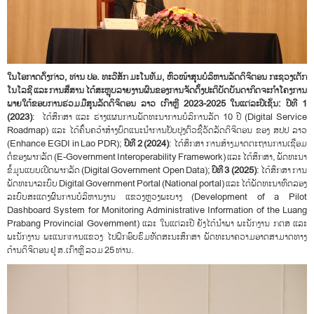
ໃນໂອກາດດັ່ງກ່າວ
,
ທ່ານ ປອ. ທະວີສັກ ມະໂນທັມ, ຫົວໜ້າສູນບໍລິຫານລັດດິຈິຕອນ ກະຊວງເຕັກ
ໂນໂລຊີ ແລະ ການສື່ສານ ໄດ້ສະຫຼຸບລາຍງານຜົນຂອງການຈັດຕັ້ງປະຕິບັດບັນດາກິດຈະກໍາໂຄງການ
ພາຍໃຕ້ຂອບການຮ່ວມມືສູນລັດດິຈິຕອນ ລາວ ເກົາຫຼີ
2023-2025
ໃນແຕ່
ລະ
ປີເຊັ່ນ:
ປີທີ 1
(2023)
: ໄດ້ສຶກສາ ແລະ ຮ່າງແຜນການພັດທະນາການບໍລິການລັດ 10 ປີ (Digital Service
Roadmap) ແລະ ໄດ້ຄົ້ນຄວ້າສ້າງບົດແນະນໍາການປັບປຸງຕົວຊີ້ວັດລັດດິຈິຕອນ ຂອງ ສປປ ລາວ
(Enhance EGDI in Lao PDR);
ປິທີ 2 (2024)
: ໄດ້ສຶກສາ ການສ້າງມາດຕະຖານການເຊື່ອມ
ຕໍ່ຂອງພາກລັດ (E-Government Interoperability Framework) ແລະ ໄດ້ສຶກສາ, ພັດທະນາ
ຂໍ້ມູນແບບເປີດພາກລັດ (Digital Government Open Data);
ປິທີ 3 (2025)
: ໄດ້ສຶກສາ ການ
ພັດທະນາລະບົບ Digital Government Portal (National portal) ແລະ ໄດ້ພັດທະນາທົດລອງ
ລະບົບສະແດງຜົນການບໍລິຫານງານ ແຂວງຫຼວງພະບາງ (Development of a Pilot
Dashboard System for Monitoring Administrative Information of the Luang
Prabang Provincial Government) ແລະ ໃນແຕ່ລະປີ ຍັງໄດ້ນໍາພາ ພະນັກງານ ກຕສ ແລະ
ພະນັກງານ ພະແນກການແຂວງ ໄປຝຶກອົບຮົມທັດສະນະສຶກສາ ພັດທະນາຄວາມອາດສາມາດທາງ
ດ້ານດິຈິຕອນ ຢູ່ ສ.ເກົາຫຼີ ລວມ 25 ທ່ານ.