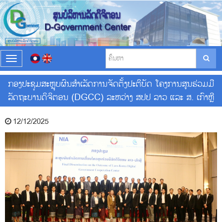
T
o
g
ກອງປະຊຸມສະຫຼຸບຜົນສໍາເລັດການຈັດຕັ້ງປະຕິບັດ ໂຄງການສູນຮ່ວມມື
g
ລັດຖະບານດິຈິຕອນ (DGCC) ລະຫວ່າງ ສປປ ລາວ ແລະ ສ. ເກົາຫຼີ
l
e
n
12/12/2025
a
v
i
g
a
t
i
o
n