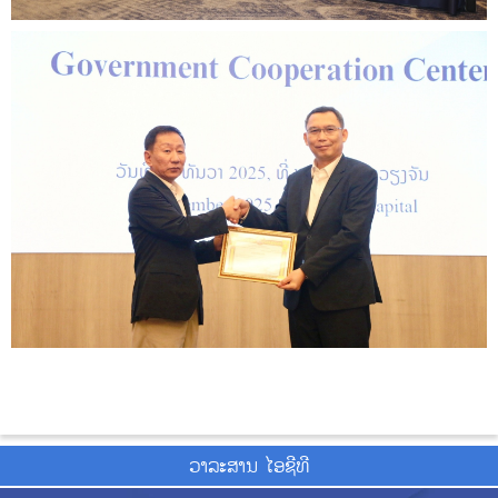
ວາ​ລະ​ສານ ໄອ​ຊີ​ທີ