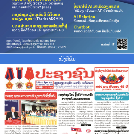
ໜັງສືພິມ