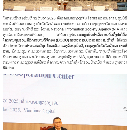
ໃນຕອນເຊົ້າ ຂອງວັນທີ 12 ທັນວາ 2025, ທີ່ນະຄອນຫຼວງວຽງຈັນ ໂຮງແຮມລາວພຣາຊາ, ສູນບໍລິ
ຫານລັດດິຈິຕອນກະຊວງ ເຕັກໂນໂລຊີ ແລະ ການສື່ສານ ຮ່ວມກັບ ກະຊວງພາຍໃນ ແລະ ຄວາມ
ປອດໄພ ຂອງ ສ. ເກົາຫຼີ ແລະ ອົງການ National Information Society Agency (NIA) ແລະ
ສູນຮ່ວມມືລັດຖະບານດິຈິຕອນ, ໄດ້ຈັດກອງປະຊຸມ
ສະຫຼຸບຜົນສໍາເລັດການຈັດຕັ້ງປະຕິບັດ
ໂຄງການສູນຮ່ວມມືລັດຖະບານດິຈິຕອນ
(
DGCC
)
ລະຫວ່າງ ສປປ ລາວ ແລະ ສ. ເກົາຫຼີ.
ໃຫ້ກຽດ
ເປັນປະທານໂດຍ
ທ່ານ ແກ້ວວີສຸກ ໂສລະພົມ, ຮອງລັດຖະມົນຕີ, ກະຊວງ ເຕັກໂນໂລຊີ ແລະ ການສື່
ສານ,
ມີຄະນະສູນ, ຄະນະພະແນກ ແລະ ວິຊາການ,​ ພະແນກ ຕສ, ບັນດາກົມ/ທຽບເທົ່າ ທີ່ກ່ຽວຂ້ອງ
ບັນດາກະຊວງ ແລະ ພາຍໃນກະຊວງ ຕສ, ຕາງໜ້າອົງການ NIA, ສູນການຮ່ວມມືລັດຖະບານດິຈິ
ຕອນ ແລະ ຄະນະຊ່ຽວຊານທີ່ປຶກສາໂຄງການຈາກ ສ.ເກົາຫຼີ ເຂົ້າຮ່ວມທັງຫມົດ ຈຳນວນ ຫຼາຍກວ່າ
50 ທ່ານ.