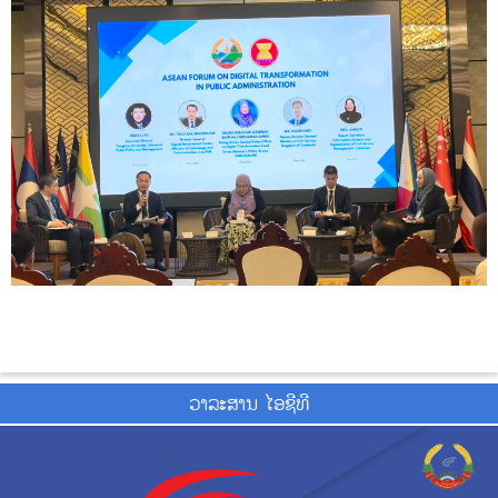
ວາ​ລະ​ສານ ໄອ​ຊີ​ທີ