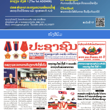
ໜັງສືພິມ