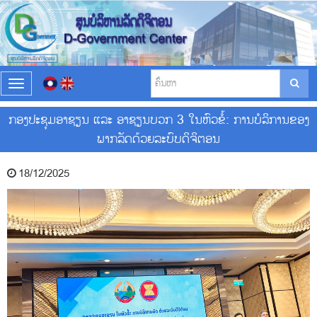
T
o
g
ກອງປະຊຸມອາຊຽນ ແລະ ອາຊຽນບວກ 3 ໃນຫົວຂໍ້: ການບໍລິການຂອງ
g
ພາກລັດດ້ວຍລະບົບດິຈິຕອນ
l
e
n
18/12/2025
a
v
i
g
a
t
i
o
n