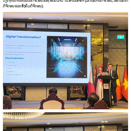
ວຽກງານການຫັນເປັນດິຈິຕອນ ຂອງ ສປປ
ລາວ ໃນ ສາມເສົາຄໍ້າ (ລັດຖະບານດິຈິ
ຕ
ອນ, ເສດຖະກິດ
ດິຈິຕອນ ແລະ ສັງຄົມດິຈິຕອນ).