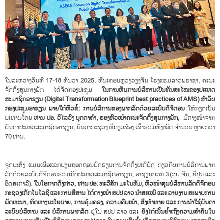
ໃນລະຫວ່າງວັນທີ 17-18 ທັນວາ 2025, ທີ່ນະຄອນຫຼວງວຽງຈັນ ໂຮງແຮມລາວພຣາຊາ, ຄະນະ
ຈັດຕັ້ງສູນກາງພັກ ໄດ້ຈັດກອງປະຊຸມ
ໃນການຫັນການບໍລິຫານເປັນທັນສະໄໝຂອງປະເທດ
ສະມາຊິກອາຊຽນ
(Digital Transformation Blueprint best practices of AMS)
ສໍາລັບ
ກອງປະຊຸມອາຊຽນ ພາຍໃຕ້ຫົວຂໍ້: ການບໍລິການຂອງພາກລັດດ້ວຍລະບົບດິຈິຕອນ
ໃຫ້ກຽດເປັນ
ປະທານໂດຍ
ທ່ານ ປອ. ວິໄລວົງ ບຸດດາຄໍາ, ຮອງຫົວໜ້າຄະນະຈັດຕັ້ງສູນກາງພັກ,
ມີຕາງໜ້າຈາກ
ບັນດາປະເທດສະມາຊິກອາຊຽນ, ບັນດາກະຊວງ ທີ່ກ່ຽວຂ້ອງ ເຂົ້າຮ່ວມທັງໝົດ ຈຳນວນ ຫຼາຍກວ່າ
70 ທ່ານ.
ຈຸດປະສົງ ແມ່ນເພື່ອແລກປ່ຽນຖອດຖອນບົດຮຽນການຈັດຕັ້ງປະຕິບັດ ກ່ຽວກັບການບໍລິການພາກ
ລັດດ້ວຍລະບົບດິຈິຕອນຮ່ວມກັບປະເທດສະມາຊິກອາຊຽນ, ອາຊຽນບວກ 3 (ສປ.ຈີນ, ຍີ່ປຸ່ນ ແລະ
ອົດສະຕາລີ).
ໃນໂອກາດດັ່ງກ່າວ
,
ທ່ານ ປອ. ທະວີສັກ ມະໂນທັມ, ຫົວໜ້າສູນບໍລິຫານລັດດິຈິຕອນ
ກະຊວງເຕັກໂນໂລຊີ ແລະ ການສື່ສານ ໄດ້ຕາງໜ້າ ສປປ ລາວ ນໍາສະເໜີ ແລະ ລາຍງານ ສະພາບການ
ພັດທະນາ, ທິດທາງນະໂຍບາຍ, ການຄຸ້ມຄອງ, ຄວາມຄືບໜ້າ, ສິ່ງທ້າທາຍ ແລະ ການນໍາໃຊ້ບັນດາ
ລະບົບບໍລິຫານ ແລະ ບໍລິການພາກລັດ
ຢູ່ໃນ ສປປ ລາວ ແລະ
ຍັງໄດ້ເນັ້ນຍໍ້າເຖິງຄວາມສໍາຄັນໃນ