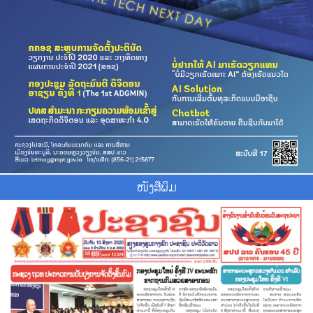
ໜັງສືພິມ