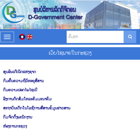
T
o
g
ເວັບໄຊພາຍໃນກະຊວງ
g
l
e
ສູນອິນເຕີເນັດແຫ່ງຊາດ
n
a
ກົມຄື້ນຄວາມຖີ່ວິທະຍຸສື່ສານ
v
ກົມຄວາມປອດໄພໄຊເບີ
i
g
ອົງການດັດສົມໂທລະຄົມມະນາຄົມ
a
ສະຖາບັນເຕັກໂນໂລຊີການສື່ສານຂໍ້ມູນຂ່າວສານ
t
i
ກົມຈັດຕັ້ງພະນັກງານ
o
ຫ້ອງການກະຊວງ
n