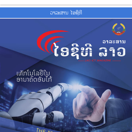
ວາ​ລະ​ສານ ໄອ​ຊີ​ທີ