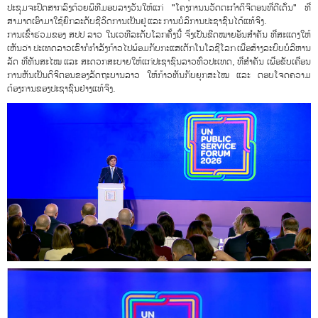
ປະຊຸມຈະປິດສາກລົງດ້ວຍພິທີມອບລາງວັນໃຫ້ແກ່ "ໂຄງການນວັດຕະກຳດິຈິຕອນທີ່ດີເດັ່ນ" ທີ່
ສາມາດເອົາມາໃຊ້ຍົກລະດັບຊີວິດການເປັນຢູ່ ແລະ ການບໍລິການປະຊາຊົນໄດ້ແທ້ຈິງ.
ການເຂົ້າຮ່ວມຂອງ ສປປ ລາວ ໃນເວທີລະດັບໂລກຄັ້ງນີ້ ຈຶ່ງເປັນຂີດໝາຍອັນສຳຄັນ ທີ່ສະແດງໃຫ້
ເຫັນວ່າ ປະເທດລາວເຮົາກໍກຳລັງກ້າວໄປພ້ອມກັບກະແສເຕັກໂນໂລຊີໂລກ ເພື່ອສ້າງລະບົບບໍລິຫານ
ລັດ ທີ່ທັນສະໄໝ ແລະ ສະດວກສະບາຍໃຫ້ແກ່ປະຊາຊົນລາວທົ່ວປະເທດ, ທີ່ສຳຄັນ ເພື່ອຂັບເຄື່ອນ
ການຫັນເປັນດິຈິຕອນຂອງລັດຖະບານລາວ ໃຫ້ກ້າວທັນກັບຍຸກສະໄໝ ແລະ ຕອບໂຈດຄວາມ
ຕ້ອງການຂອງປະຊາຊົນຢ່າງແທ້ຈິງ.