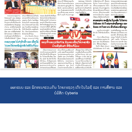
ອອກແບບ ແລະ ພັດທະນາຮ່ວມກັນ ໂດຍກະຊວງ ເຕັກໂນໂລຊີ ແລະ ການສື່ສານ ແລະ
ບໍລິສັດ Cyberia