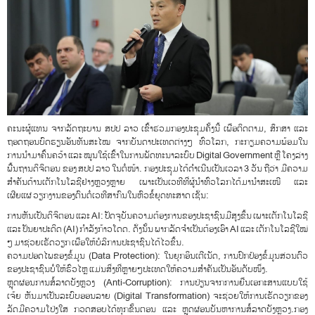
ຄະນະຜູ້ແທນ ຈາກລັດຖະບານ ສປປ ລາວ ເຂົ້າຮ່ວມກອງປະຊຸມຄັ້ງນີ້ ເພື່ອຕິດຕາມ, ສຶກສາ ແລະ
ຖອດຖອນບົດຮຽນອັນທັນສະໄໝ ຈາກບັນດາປະເທດຕ່າງໆ ທົ່ວໂລກ, ກະກຽມຄວາມພ້ອມໃນ
ການນຳມາຄົ້ນຄວ້າ ແລະ ໝູນໃຊ້ເຂົ້າໃນການພັດທະນາລະບົບ Digital Government ຫຼື ໂຄງລ່າງ
ພື້ນຖານດິຈິຕອນ ຂອງ ສປປ ລາວ ໃນຕໍ່ໜ້າ. ກອງປະຊຸມໄດ້ດຳເນີນເປັນເວລາ 3 ວັນ ຖືວ່າ ມີຄວາມ
ສຳຄັນດ້ານເຕັກໂນໂລຊີຢ່າງຫຼວງຫຼາຍ ເພາະເປັນເວທີທີ່ຜູ້ນຳທົ່ວໂລກໄດ້ມານຳສະເໜີ ແລະ
ເຜີຍແຜ່ ວຽກງານຂອງຕົນຕໍ່ເວທີສາກົນໃນຫົວຂໍ້ຍຸດທະສາດ ເຊັ່ນ:
ການຫັນເປັນດິຈິຕອນ ແລະ AI: ປັດຈຸບັນຄວາມຕ້ອງການຂອງປະຊາຊົນມີສູງຂຶ້ນ ເພາະເຕັກໂນໂລຊີ
ແລະ ປັນຍາປະດິດ (AI) ກຳລັງກ້າວໂດດ. ດັ່ງນັ້ນ ພາກລັດຈຳເປັນຕ້ອງເອົາ AI ແລະ ເຕັກໂນໂລຊີໃໝ່
ໆ ມາຊ່ວຍເຮັດວຽກ ເພື່ອໃຫ້ບໍລິການປະຊາຊົນໄດ້ໄວຂຶ້ນ.
ຄວາມປອດໄພຂອງຂໍ້ມູນ (Data Protection): ໃນຍຸກອິນເຕີເນັດ, ການປົກປ້ອງຂໍ້ມູນສ່ວນຕົວ
ຂອງປະຊາຊົນບໍ່ໃຫ້ຮົ່ວໄຫຼ ແມ່ນສິ່ງທີ່ຫຼາຍໆປະເທດໃຫ້ຄວາມສຳຄັນເປັນອັນດັບໜຶ່ງ.
ຫຼຸດຜ່ອນການສໍ້ລາດບັງຫຼວງ (Anti-Corruption): ການປ່ຽນຈາກການຍື່ນເອກະສານແບບໃຊ້
ເຈ້ຍ ຫັນມາເປັນລະບົບອອນລາຍ (Digital Transformation) ຈະຊ່ວຍໃຫ້ການເຮັດວຽກຂອງ
ລັດມີຄວາມໂປ່ງໃສ ກວດສອບໄດ້ທຸກຂັ້ນຕອນ ແລະ ຫຼຸດຜ່ອນບັນຫາການສໍ້ລາດບັງຫຼວງ.ກອງ