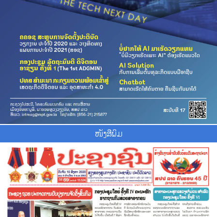
ໜັງສືພິມ