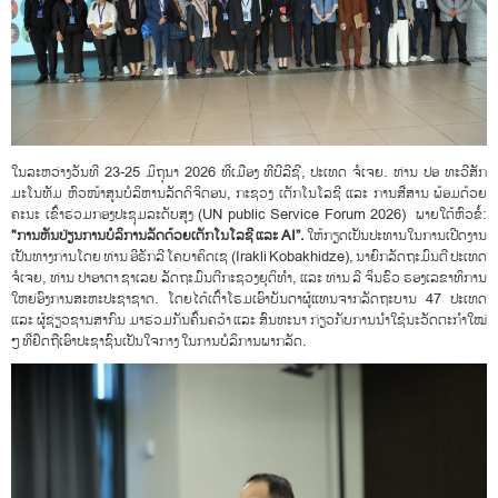
ໃນລະຫວ່າງວັນທີ 23-25 ມິຖຸນາ 2026 ທີ່ເມືອງ ທີບີລີຊີ, ປະເທດ ຈໍເຈຍ. ທ່ານ ປອ ທະວີສັກ
ມະໂນທັມ ຫົວໜ້າສູນບໍລິຫານລັດດິຈິຕອນ, ກະຊວງ ເຕັກໂນໂລຊີ ແລະ ການສື່ສານ ພ້ອມດ້ວຍ
ຄະນະ ເຂົ້າຮ່ວມກອງປະຊຸມລະດັບສູງ (UN public Service Forum 2026) ພາຍໃຕ້ຫົວຂໍ້:
"
ການຫັນປ່ຽນການບໍລິການລັດດ້ວຍເຕັກໂນໂລຊີ ແລະ
AI”
.
ໃຫ້ກຽດເປັນປະທານໃນການເປີດງານ
ເປັນທາງການໂດຍ ທ່ານ ອີຣັກລີ ໂຄບາຄິດເຊ (Irakli Kobakhidze), ນາຍົກລັດຖະມົນຕີ ປະເທດ
ຈໍເຈຍ, ທ່ານ ປາອາຕາ ຊາເລຍ ລັດຖະມົນຕີກະຊວງຍຸຕິທຳ, ແລະ ທ່ານ ລີ ຈິ່ນຮົວ ຮອງເລຂາທິການ
ໃຫຍ່ອົງການສະຫະປະຊາຊາດ. ໂດຍໄດ້ເຕົ້າໂຮມເອົາບັນດາຜູ້ແທນຈາກລັດຖະບານ 47 ປະເທດ
ແລະ ຜູ້ຊ່ຽວຊານສາກົນ ມາຮ່ວມກັນຄົ້ນຄວ້າ ແລະ ສົນທະນາ ກ່ຽວກັບການນໍາໃຊ້ນະວັດຕະກຳໃໝ່
ໆ ທີ່ຢຶດຖືເອົາປະຊາຊົນເປັນໃຈກາງ ໃນການບໍລິການພາກລັດ.