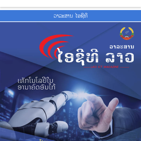
ວາ​ລະ​ສານ ໄອ​ຊີ​ທີ