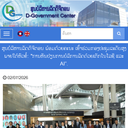
T
o
g
ສູນບໍລິຫານລັດດິຈິຕອນ ພ້ອມດ້ວຍຄະນະ ເຂົ້າຮ່ວມກອງປະຊຸມລະດັບສູງ
g
ພາຍໃຕ້ຫົວຂໍ້: "ການຫັນປ່ຽນການບໍລິການລັດດ້ວຍເຕັກໂນໂລຊີ ແລະ
l
e
AI”.
n
a
v
02/07/2026
i
g
a
t
i
o
n