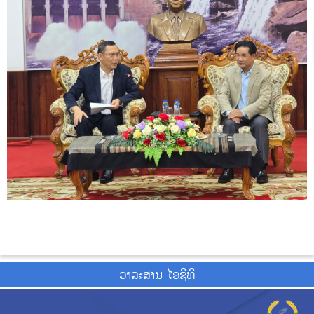
ວາ​ລະ​ສານ ໄອ​ຊີ​ທີ