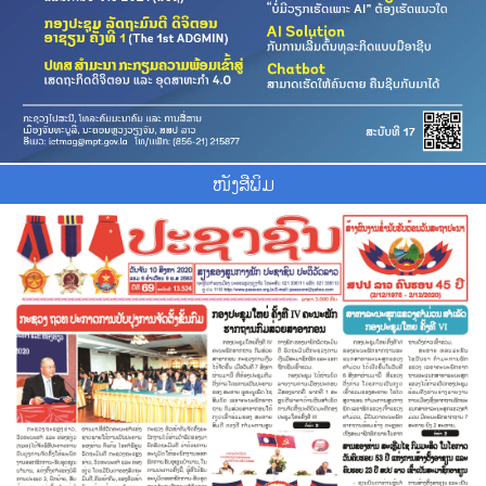
ໜັງສືພິມ