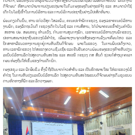
ກວ່າເກົ່າ, ພ້ອມທັງເນັ້ນໃຫ້ຜູ້ເຂົ້າຮ່ວມຈົ່ງຍົກສູງຄວາມຮັບຜິດຊອບ ເພື່ອຫັນກາຍເປັນ “ພະນັກງານ
ດີຈີຕອນ” ທີ່ສາມາດນຳພາການປ່ຽນແປງພາຍໃນກົມກອງຂອງຕົນຢ່າງແທ້ຈິງ ແລະ ສາມາດນຳໃຊ້
ເຕັກໂນໂລຊີເຂົ້າໃນການບໍລິຫານ ແລະ ການບໍລິການປະຊາຊົນຢ່າງມີປະສິດທິພາບ.
ພ້ອມດຽວກັນນັ້ນ, ທ່ານ ແກ້ວວີສຸກ ໂສລະພົມ, ຄະນະປະຈຳພັກກະຊວງ, ຮອງເລຂາຄະນະບໍລິຫານ
ງານພັກ, ຮອງລັດຖະມົນຕີ ກະຊວງເຕັກໂນໂລຊີ ແລະ ການສື່ສານ, ໄດ້ນໍາພາຄະນະເຂົ້າຢ້ຽມຄໍານັບ
ສະຫາຍ ປອ. ສອນທະນູ ທໍາມະວົງ, ກໍາມະການສູນກາງພັກ, ເລຂາຄະນະບໍລິຫານງານພັກແຂວງ,
ປະທານສະພາປະຊາຊົນແຂວງບໍລິຄຳໄຊ, ເພື່ອລາຍງານຈຸດປະສົງຂອງການລົງມາເຄື່ອນໄຫວ ແລະ
ປຶກສາຫາລືແນວທາງການຊຸກຍູ້ການຫັນເປັນດີຈີຕອນ ພາຍໃນແຂວງ. ໃນການພົບປະດັ່ງກ່າວ,
ທ່ານ ເລຂາພັກແຂວງ ໄດ້ສະແດງຄວາມຊົມເຊີຍ ແລະ ຢືນຢັນຄວາມພ້ອມຂອງແຂວງທີ່ຈະຫັນປ່ຽນ
ລະບົບບໍລິຫານລັດໄປສູ່ຄວາມທັນສະໄໝ ແລະ ສະເໜີ ກະຊວງ ຕສ ສືບຕໍ່ ຊ່ວຍກໍ່ສ້າງບຸກຄະລາ
ກອນ ທ້ອງຖີ່ນໃຫ້ເຂັ້ມແຂງດ້ານເຕັກນິກ.
ກອງປະຊຸມ ແລະ ຝຶກອົບຮົມ ຄັ້ງນີ້ ຖືເປັນບາດກ້າວສຳຄັນ ແລະ ເປັນຂີດໝາຍໃໝ່ ໃຫ້ແກ່ແຂວງບໍລິ
ຄຳໄຊ ໃນການຫັນປ່ຽນລະບົບບໍລິຫານລັດ ໄປສູ່ຄວາມທັນສະໄໝແບບດີຈິຕອນຢ່າງເຕັມຮູບແບບ
ຕາມທິດທາງທີ່ພັກ ແລະ ລັດວາງອອກ.