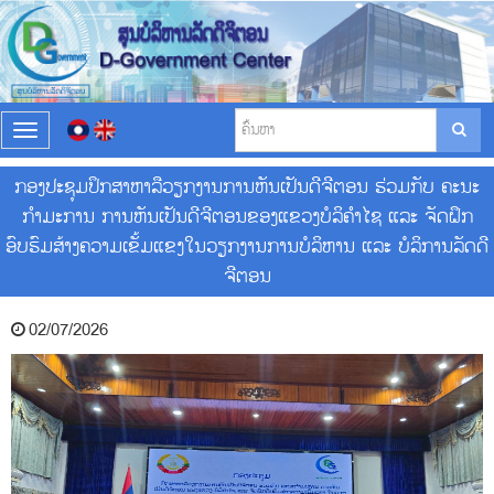
T
o
g
ກອງປະຊຸມປຶກສາຫາລືວຽກງານການຫັນເປັນດີຈີຕອນ ຮ່ວມກັບ ຄະນະ
g
ກຳມະການ ການຫັນເປັນດີຈີຕອນຂອງແຂວງບໍລິຄໍາໄຊ ແລະ ຈັດຝຶກ
l
e
ອົບຮົມສ້າງຄວາມເຂັ້ມແຂງໃນວຽກງານການບໍລິຫານ ແລະ ບໍລິການລັດດີ
n
ຈີຕອນ
a
v
i
02/07/2026
g
a
t
i
o
n