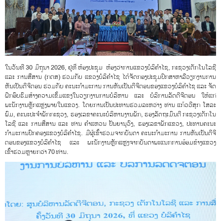
ໃນວັນທີ 30 ມິຖຸນາ 2026, ຢູ່ທີ່ ຫ້ອງປະຊຸມ ຫ້ອງວ່າການແຂວງບໍລິຄຳໄຊ, ກະຊວງເຕັກໂນໂລຊີ
ແລະ ການສື່ສານ (ກຕສ) ຮ່ວມກັບ ແຂວງບໍລິຄໍາໄຊ ໄດ້ຈັດກອງປະຊຸມປຶກສາຫາລືວຽກງານການ
ຫັນເປັນດີຈີຕອນ ຮ່ວມກັບ ຄະນະກຳມະການ ການຫັນເປັນດີຈີຕອນຂອງແຂວງບໍລິຄໍາໄຊ ແລະ ຈັດ
ຝຶກອົບຮົມສ້າງຄວາມເຂັ້ມແຂງໃນວຽກງານການບໍລິຫານ ແລະ ບໍລິການລັດດີຈີຕອນ ໃຫ້ແກ່
ພະນັກງານຫຼັກແຫຼ່ງພາຍໃນແຂວງ. ໂດຍການເປັນປະທານຮ່ວມລະຫວ່າງ ທ່ານ ແກ້ວວີສຸກ ໂສລະ
ພົມ, ຄະນະປະຈຳພັກກະຊວງ, ຮອງເລຂາຄະນະບໍລິຫານງານພັກ, ຮອງລັດຖະມົນຕີ ກະຊວງເຕັກໂນ
ໂລຊີ ແລະ ການສື່ສານ ແລະ ທ່ານ ຄໍາແຫວນ ປັນຍານຸວົງ, ຮອງເລຂາພັກແຂວງ, ປະທານຄະນະ
ກຳມະການປົກຄອງແຂວງບໍລິຄຳໄຊ. ມີຜູ້ເຂົ້າຮ່ວມຈາກບັນດາ ຄະນະກຳມະການ ການຫັນເປັນດີຈີ
ຕອນຂອງແຂວງບໍລິຄໍາໄຊ ແລະ ພະນັກງານຫຼັກແຫຼ່ງຈາກບັນດາພະແນກການອ້ອມຂ້າງແຂວງ
ເຂົ້າຮ່ວມຫຼາຍກວ່າ 70 ທ່ານ.