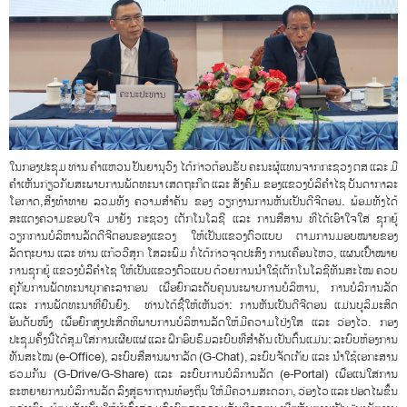
ໃນກອງປະຊຸມ ທ່ານ ຄໍາແຫວນ ປັນຍານຸວົງ ໄດ້ກ່າວຕ້ອນຮັບ ຄະນະຜູ້ແທນຈາກກະຊວງ ຕສ ແລະ ມີ
ຄໍາເຫັນກ່ຽວກັບສະພາບການພັດທະນາ ເສດຖະກິດ ແລະ ສັງຄົມ ຂອງແຂວງບໍລິຄຳໄຊ ບັນດາກາລະ
ໂອກາດ,ສີ່ງທ້າທາຍ ລວມທັງ ຄວາມສໍາຄັນ ຂອງ ວຽກງານການຫັນເປັນດີຈີຕອນ. ພ້ອມທັງໄດ້
ສະແດງຄວາມຂອບໃຈ ມາຍັງ ກະຊວງ ເຕັກໂນໂລຊີ ແລະ ການສື່ສານ ທີ່ໄດ້ເອົາໃຈໃສ່ ຊຸກຍູ້
ວຽກການບໍລິຫານລັດດີຈີຕອນຂອງແຂວງ ໃຫ້ເປັນແຂວງຕົວແບບ ຕາມການມອບໝາຍຂອງ
ລັດຖະບານ ແລະ ທ່ານ ແກ້ວວີສຸກ ໂສລະພົມ ກໍ່ໄດ້ກ່າວຈຸດປະສົງ ການເຄື່ອນໄຫວ, ແຜນເປົ້າໝາຍ
ການຊຸກຍູ້ ແຂວງບໍລິິຄໍາໄຊ ໃຫ້ເປັນແຂວງຕົວແບບ ດ້ວຍການນຳໃຊ້ເຕັກໂນໂລຊີທັນສະໄໝ ຄວບ
ຄູ່ກັບການພັດທະນາບຸກຄະລາກອນ ເພື່ອຍົກລະດັບຄຸນນະພາບການບໍລິຫານ, ການບໍລິການລັດ
ແລະ ການພັດທະນາທີ່ຍືນຍົງ. ທ່ານໄດ້ຊີ້ໃຫ້ເຫັນວ່າ: ການຫັນເປັນດີຈີຕອນ ແມ່ນບູລິມະສິດ
ອັນດັບໜຶ່ງ ເພື່ອຍົກສູງປະສິດທິພາບການບໍລິຫານລັດໃຫ້ມີຄວາມໂປ່ງໃສ ແລະ ວ່ອງໄວ. ກອງ
ປະຊຸມຄັ້ງນີ້ໄດ້ສຸມໃສ່ການເຜີຍແຜ່ ແລະ ຝຶກອົບຮົມລະບົບທີ່ສຳຄັນ ເປັນຕົ້ນແມ່ນ: ລະບົບຫ້ອງການ
ທັນສະໄໝ (e-Office), ລະບົບສື່ສານພາກລັດ (G-Chat), ລະບົບຈັດເກັບ ແລະ ນໍາໃຊ້ເອກະສານ
ຮ່ວມກັນ (G-Drive/G-Share) ແລະ ລະບົບການບໍລິການລັດ (e-Portal) ເພື່ອແນ່ໃສ່ການ
ຂະຫຍາຍການບໍລິການລັດ ລົງສູ່ຮາກຖານທ້ອງຖິ່ນ ໃຫ້ມີຄວາມສະດວກ, ວ່ອງໄວ ແລະ ປອດໄພຂຶ້ນ