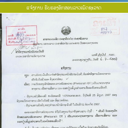
ແຈ້ງການ ຮັບຮອງອັກສອນລາວເພັດຊະລາດ