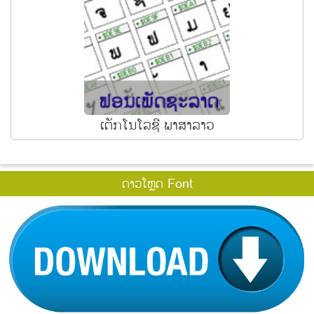
ເຕັກໂນໂລຊີ ພາສາລາວ
ດາວໂຫຼດ Font