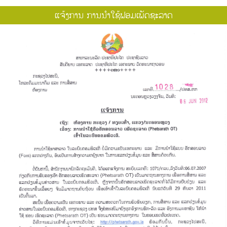
ແຈ້ງການ ການນຳໃຊ້ຟອມເພັດຊະລາດ