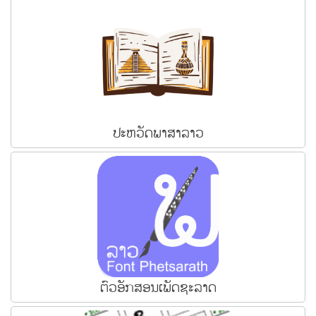
ປະຫວັດພາສາລາວ
ຕົວອັກສອນເພັດຊະລາດ