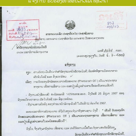
ແຈ້ງການ ຮັບຮອງອັກສອນລາວເພັດຊະລາດ