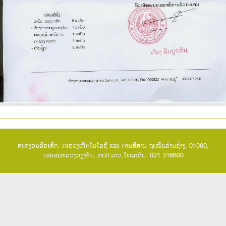
ສະຫງວນລິຂະສິດ. ກະຊວງເຕັກໂນໂລຊີ ແລະ ການສື່ສານ ຖະໜົນລ້ານຊ້າງ, 01000,
ນະຄອນຫລວງວຽງຈັນ, ສປປ ລາວ,ໂທລະສັບ: 021 316600