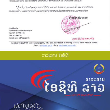
ວາ​ລະ​ສານ ໄອ​ຊີ​ທີ