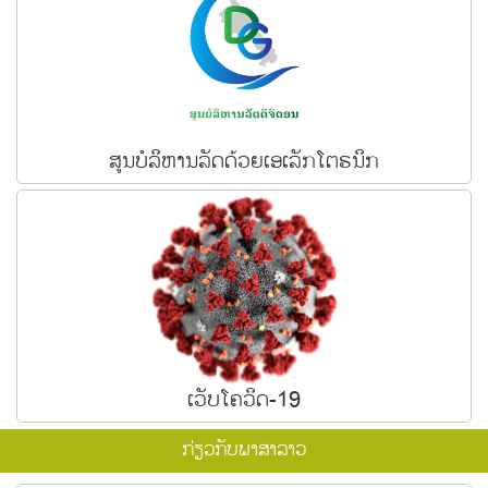
ສູນບໍລິຫານລັດດ້ວຍເອເລັກໂຕຣນິກ
ເວັບໂຄວິດ-19
ກ່ຽວກັບພາສາລາວ