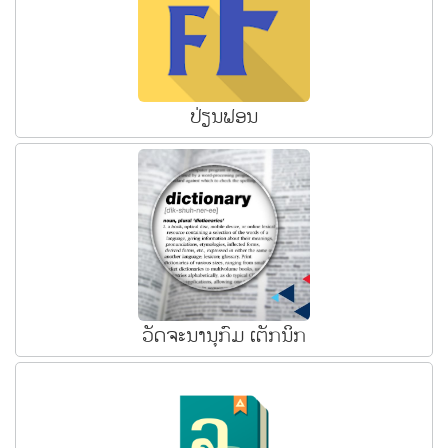
ປ່ຽນຟອນ
ວັດຈະນານຸກົມ ເຕັກນິກ