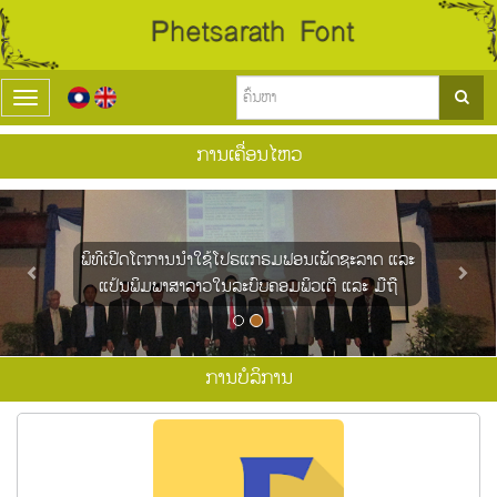
T
o
g
ການເຄື່ອນໄຫວ
g
l
P
N
e
r
e
n
e
x
a
ພິທີເປີດໂຕການນຳໃຊ້ໂປຣແກຣມຟອນເພັດຊະລາດ ແລະ
v
t
v
i
ແປ້ນພິມພາສາລາວໃນລະບົບຄອມພິວເຕີ ແລະ ມືຖື
i
o
g
u
a
s
t
i
ການບໍລິການ
o
n