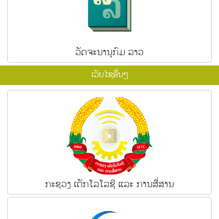
ວັດຈະນານຸກົມ ລາວ
ເວັບໄຊອື່ນໆ
ກະຊວງ ເຕັກໂລໂລຊີ ແລະ ການສື່ສານ