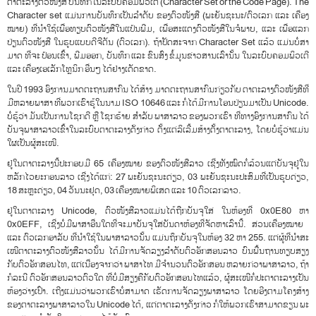
ຕາ​ຕະ​ລາງ​ຕົວ​ໜັງ​ສື ​ບັນ​ທຶກ​ໃນ​ລະ​ບົບ​ຄອມ​ພິວ​ເຕີ (Character Set or the Code Page). The
Character set ແມ່ນ​ການ​ບັນ​ທຶກ​ເປັນ​ລໍາ​ດັບ ຂອງ​ຕົວ​ໜັງ​ສື (ພະ​ຍັນ​ຊະ​ນະ​/​ຕົວ​ເລກ ​ແລະ ​ເຄື່ອງ​
ໝາຍ​) ທີ່​ນຳ​ໃຊ້​ເພື່ອ​ທຽບ​ຕົວ​ໜັງ​ສື​ໃນ​ແປ້ນ​ພີ​ມ​, ​ເພື່ອ​ສະ​ແດງ​ຕົວ​ໜັງ​ສື​ໃນ​ຈໍ​ພາບ​, ​ແລະ ​ເພື່ອ​ແລກ​
ປ່ຽນ​ຕົວ​ໜັງ​ສື ໃນ​ຮູບ​ແບບ​ດີ​ຈີ​ຕັນ (ຕົວ​ເລກ​). ຖ້າ​ປັດ​ສະ​ຈາກ Character Set ແລ້ວ ​ແມ່ນ​ບໍ່​ສາ​
ມາດ ທີ່​ຈະ ​ປ້ອນ​ເຂົ້າ​, ພີ​ມ​ອອກ​, ບັນ​ທຶກ ​ແລະ ຂົນ​ສົ່ງ ຂໍ້​ມູນ​ຂ່າວ​ສານ​ເລົ່າ​ນັ້ນ ໃນ​ລະ​ບົບ​ຄອມ​ພິວ​ເຕີ
ແລະ ​ເຄື່ອງ​ເອ​ເລັກ​ໂທຼ​ນິກ ອື່ນໆ ໄດ້​ຢ່າງ​ເດັດ​ຂາດ​.
​ໃນ​ປີ 1993 ອົງ​ການ​ມາດ​ຕະ​ຖານ​ສາ​ກົນ ໄດ້​ສ້າງ ມາດ​ຕະ​ຖານ​ສາ​ກົນ​ກ່ຽວ​ກັບ ຕາ​ຕະ​ລາງ​ຕົວ​ໜັງ​ສື​ທີ່​
ມີ​ຫລາຍ​ພາ​ສາ ທີ່​ພວກ​ເຮົາ​ຮູ້​ໃນ​ນາມ ISO​ 10646 ແລະ ກໍ່​ໄດ້​ມີ​ການ​ໂອນ​ປ່ຽນ​ມາ​ເປັນ Unicode.
ບໍ່​ຮູ້​ວ່າ ມັນ​​ເປັນ​ການ​ໂຊກ​ດີ ຫຼື ໂຊກ​ຮ້າຍ ສຳ​ລັບ ພາ​ສາ​ລາ​ວ ຂອງ​ພວກ​ເຮົາ ທີ່​ທາງ​ອົງ​ການ​ສາ​ກົນ ໄດ້​
ບັນ​ຈຸ​ພາ​ສາລາວ​ເຂົ້າ​ໃນ​ລະບົບ​ຕາຕະລາງ​ດັ່ງກ່າວ ຕັ້ງ​ແຕ່​ລິ​ເລີ້ມ​ສ້າງ​ຕັ້ງ​ຕາ​ຕະ​ລາງ​, ​ໂດຍ​ບໍ່​ຮູ້​ວ່າ​ແມ່ນ​
ໃຜ​ເປັນ​ຜູ້​ສະ​ເໜີ​.
ຢູ່​ໃນ​ຕາ​ຕະ​ລາງ​ນີ້​ປະ​ກອບ​ມີ 65 ເຄື່ອງ​ໝາຍ ຂອງ​ຕົວ​ໜັງ​ສື​ລາວ ​ເຊີ່ງ​ທັງ​ໝົດ​ກໍ່​ລ້ວນ​ແຕ່​ບັນ​ຈຸ​ຢູ່​ໃນ​
ຫລັກ​ໄວ​ຍະ​ກອນ​ລາວ ​ເຊີ່ງ​ໄດ້​ແກ່​: 27 ພະ​ຍັນ​ຊະ​ນະ​ດ່ຽວ​, 03 ພະ​ຍັນ​ຊະ​ນະ​ປະ​ສົມ​ທີ່​ເປັນ​ຮູບ​ດ່ຽວ​,
18 ສະ​ຫຼະ​ດ່ຽວ​, 04 ວັນ​ນະ​ຢຸດ​, 03 ເຄື່ອງ​ໝາຍ​ພິ​ເສດ ​ແລະ 10 ຕົວ​ເລກ​ລາວ​.
ຢູ່​ໃນ​ຕາ​ຕະ​ລາງ Unicode, ຕົວ​ໜັງ​ສື​ລາວ​ແມ່ນ​ໄດ້​ຖືກ​ບັນ​ຈຸ​ໃສ່ ໃນ​ຫ້ອງ​ທີ່ 0x0E80 ຫາ
0x0EFF, ​ເຊີ່ງ​ບໍ່​ມີ​ພາ​ສາ​ອື່ນ​ໃດ​ທີ່​ຈະ​ມາ​ບັນ​ຈຸ​ໃສ່​ບັນ​ດາ​ຫ້ອງ​ທີ່​ຈັດ​ຫາ​ເລົ່າ​ນີ້​. ສ່ວນ​ເຄື່ອງ​ໝາຍ ​
ແລະ ຕົວ​ເລກ​ອາ​ລັບ ທີ່​ນຳ​ໃຊ້​ໃນ​ພາ​ສາ​ລາວ​ນັ້ນ ແມ່ນ​ຖຶກ​ບັນ​ຈຸ​ໃນ​ຫ້ອງ 32 ຫາ 255. ແຕ່​ຜູ້​ທີ່​ນຳ​ສະ​
ເໜີ​ຕາ​ຕະ​ລາງ​ຕົວ​ໜັງ​ສື​ລາວ​ນັ້ນ ໄດ້​ມີ​ການ​ຈັດ​ລຽງ​ລຳ​ດັບ​ຕົວ​ອັກ​ສອນ​ລາວ ບົນ​ພື້ນ​ຖານ​ທຽບ​ສຽງ​
ກັບ​ຕົວ​ອັກ​ສອນ​ໄທ​, ​ແຕ່​ເນື່ອງ​ຈາກ​ວ່າ ພາ​ສາ​ໄທ ມີ​ຈຳ​ນວນ​ຕົວ​ອັກ​ສອນ ຫລາຍ​ກ່ວາ​ພາ​ສາ​ລາວ​, ​​​ຖ້າ​
ກໍ​ລະ​ນີ ຕົວ​ອັກ​ສອນ​ລາວ​ຕົວ​ໃດ ທີ່​ບໍ່​ມີ​ສຽງ​ຄື​ກັບ​ຕົວ​ອັກ​ສອນ​ໄທ​ແລ້ວ​, ຜູ້​ສະ​ເໜີ​ກໍ່​ປະ​ຕາ​ຕະ​ລາງ​ເປັນ​
ຫ້ອງ​ວ່າງ​ເປົ່າ​. ເຖີງ​ແມ່ນ​ວ່າ​ພວກ​ເຮົາ​ບໍ່​ສາ​ມາດ ​ເຮັດ​ການ​ຈັດ​ລຽງ​ພາ​ສາ​ລາວ ​ໂດຍ​ອີງ​ຕາມ​ໂຄງ​ສ້າງ
ຂອງ​ຕາ​ຕະ​ລາງ​ພາ​ສາ​ລາວ​ໃນ Unicode ໄດ້​, ​ແຕ່​ຕາ​ຕະ​ລາງ​ດັ່ງ​ກ່າວ ກໍ່​ໃຫ້​ພວກ​ເຮົາ​ສາ​ມາດ​ຂຽນ​ ພະ​