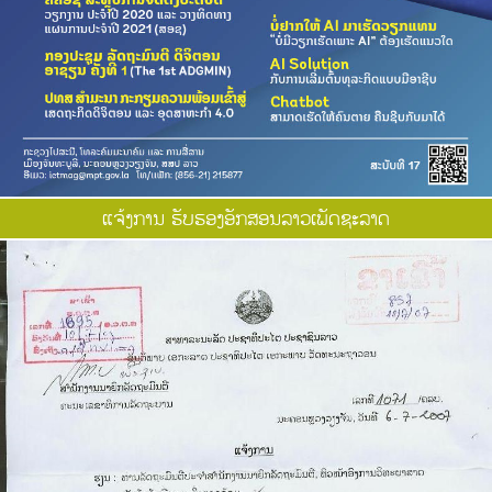
ແຈ້ງການ ຮັບຮອງອັກສອນລາວເພັດຊະລາດ