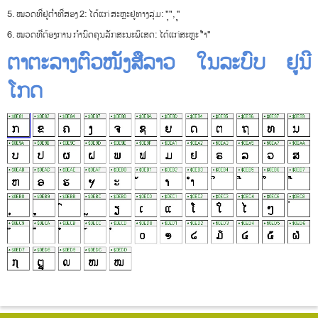
5. ໝວດ​ທີ່​ຢູ່​ຕ່ຳ​ທີ່​ສອງ 2: ​ໄດ້​ແກ່ ສະ​ຫຼະ​ຢູ່​ທາງ​ລຸ່ມ​: "ຸ", 'ູ'
6. ໝວດ​ທີ່​ຕ້ອງ​ການ ກຳ​ນົດ​ຄຸນ​ລັກ​ສະ​ນະ​ພິ​ເສດ​: ​ໄດ້​ແກ່​ສະ​ຫຼະ "ໍາ"
ຕາຕະລາງຕົວໜັງສືລາວ ໃນລະບົບ ຢູນີ
ໂກດ