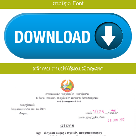
ດາວໂຫຼດ Font
ແຈ້ງການ ການນຳໃຊ້ຟອມເພັດຊະລາດ