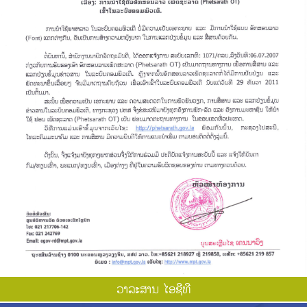
ວາ​ລະ​ສານ ໄອ​ຊີ​ທີ