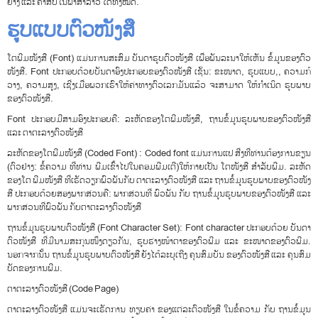
ຍາງ ​ແລະ ຄຳ​ສັບ​ໃນ​ພາ​ສາ​ລາວ ​ໄດ້​ທັງ​ໝົດ​.
ຮູບແບບຕົວໜັງສື
ໂຕ​ພີ​ມ​ໜັງ​ສື (Font) ແມ່ນ​ການ​ສະ​ສົມ ບັນ​ດາ​ຮູບ​ຕົວ​ໜັງ​ສື ເພື່ອ​ພັນ​ລະ​ນາ​ໃຫ້​ເຫັນ ຂໍ້​ມູນ​ຂອງ​ຕົວ​
ໜັງ​ສື​. Font ປະ​ກອບ​ດ້ວຍ​ບັນ​ດາ​ອົງ​ປະ​ກອບ​ຂອງ​ຕົວ​ໜັງ​ສື ເຊັ່ນ​: ຂະ​ໜາດ​, ຮູ​ບ​ແບບ​,, ຄວາມ​ກ້
ວາງ​, ຄວາມ​ສູງ​, ​ເຊີ່ງ​ເມື່ອ​ພວກ​ເຮົາ​ໃຫ້​ຄ່າ​ທາງ​ຕົວ​ເລກ​ມັນ​ແລ້ວ ຈະ​ສາ​ມາດ ​ໃຫ້​ກຳ​ເນິດ​ ຮູບ​ພາບ​
ຂອງ​ຕົວ​ໜັງ​ສື​.
Font ປະ​ກອບ​ມີ​ສາມ​ອົງ​ປະ​ກອບ​ຄື​: ລະ​ຫັດ​ຂອງ​​ໂຕ​ພີ​ມ​ໜັງ​ສື​, ຖານ​ຂໍ້​ມູນ​ຮູບ​ພາບ​ຂອງ​ຕົວ​ໜັງ​ສື
ແລະ ຕາ​ຕະ​ລາງ​ຕົວ​ໜັງ​ສື
ລະ​ຫັດ​ຂອງ​ໂຕ​ພີ​ມ​ໜັງ​ສື (Coded Font) : Coded font ແມ່ນ​ການ​ແປ ສີ່​ງ​ທີ່​ທ່ານ​ຕ້ອງ​ການ​ຂຽນ
(ຕົວ​ຢ່າງ​: ຂໍ້​ຄວາມ ທີ່​ທ່ານ ພີ​ມ​ເຂົ້າ​ໄປ​ໃນ​ຄອມ​ພີ​ມ​ເຕີ​)​ໃຫ້​ກາຍ​ເປັນ ໂຕ​ໜັງ​ສື​ ສຳ​ລັບ​ພີ​ມ​. ລະ​ຫັດ​
ຂອງ​ໂຕ ​ພີ​ມ​ໜັງ​ສື ທີ່​ເຮັດ​ວຽກ​ພົວ​ພັນ​ກັບ ຕາ​ຕະ​ລາງ​ຕົວ​ໜັງ​ສື ແລະ ຖານ​ຂໍ້​ມູນ​ຮູບ​ພາບ​ຂອງ​ຕົວ​ໜັງ​
ສື ປະ​ກອບ​ດ້ວຍ​ສອງ​ພາກ​ສ່ວນ​ຄື​: ພາກ​ສ່ວນ​ທີ່ ພົວ​ພັນ ກັບ ຖານ​ຂໍ້​ມູນ​ຮູບ​ພາບ​ຂອງ​ຕົວ​ໜັງ​ສື ແລະ
ພາກ​ສ່ວນ​ທີ່​ພົວ​ພັນ ກັບ​ຕາ​ຕະ​ລາງ​ຕົວ​ໜັງ​ສື​
​ຖານ​ຂໍ້​ມູນ​ຮູບ​ພາບ​ຕົວ​ໜັງ​ສື (Font Character Set): Font character ປະ​ກອບ​ດ້ວຍ ບັນ​ດາ​
ຕົວ​ໜັງ​ສື ທີ່​ມີ​ນາ​ມ​ສະ​ກຸນ​ໜຶ່ງ​ດຽວ​ກັນ​, ຮູບ​ຮ່າງ​ໜ້າ​ຕາ​ຂອງ​ຕົວ​ພີ​ມ ແລະ ຂະ​ໜາດ​ຂອງ​ຕົວ​ພີ​ມ​.
ນອກ​ຈາກ​ນັ້ນ ຖານ​ຂໍ້​ມູນ​ຮູບ​ພາບ​ຕົວ​ໜັງ​ສື ຍັງ​ໄດ້​ລະ​ບຸ​ເຖີງ ຄຸນ​ສົມ​ບັນ ຂອງ​ຕົວ​ໜັງ​ສື ແລະ ຄຸນ​ສົມ​
ບັດ​ຂອງ​ການ​ພີ​ມ​.
​ຕາ​ຕະ​ລາງ​ຕົວ​ໜັງ​ສື (Code Page)
ຕາ​ຕະ​ລາງ​ຕົວ​ໜັງ​ສື ແມ່ນ​ຈະ​ເຮັດ​ການ ທຽບ​ຄ່າ ຂອງ​ແຕ່​ລະ​ຕົວ​ໜັງ​ສື ໃນ​ຂໍ້​ຄວາມ ກັບ ຖານ​ຂໍ້​ມູນ​