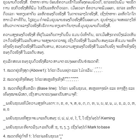
ຮູບ​ພາບ​​ຕົວ​ໜັງ​ສື​. ຖ້າ​ຫາກ ທ່ານ ປ້ອນ​ຂໍ້​ຄວາມ​ເຂົ້າ​ໃນ​ເຄື່ອງ​ຄອມ​ພິວ​ເຕີ​, ​ແຕ່​ລະ​ແປ້ນ​ພີ​ມ ຈະ​ເຮັດ​
ການ ແປ​ຕົວ​ໜັງ​ສື​ທີ່​ພີ​ມ ​ໄປ​ເປັນ​ລະ​ຫັດ​ຕົວ​ເລກ​. ​ເມື່ອ​ເວລາ ຂໍ້​ຄວາມ​ຈະ​ພີ​ມ​ອອກ​, ​ແຕ່​ລະ ລະ​ຫັດ​
ຕົວ​ເລກ ຈະ​ທຽບ​ຄ່າ​ກັບ ລະ​ຫັດ​ຂອງ​ຕົວ​ໜັງ​ສື ໃນ​ຕາ​ຕະ​ລາງ​ໂຕ​ໜັງ​ສື​, ​ເຊີ່ງ​ຖ້າ​ຫາກ ລະ​ຫັດ​ໂຕ​ໃດ​
ຫາກມີ ຄ່າ ​ຄື​ກັນ​, ​ໂປຼ​ແກຼມ ກໍ່​ຈະ​ພີ​ມ​ຮູບ​ພາບ​ຂອງ​ຕົວ​ໜັງ​ສື​ນັ້ນ​ອອກ​ມາ​. ຮູບ​ຂ້າງ​ລຸ່ມ ຈະ​ສະ​ແດງ​ໃຫ້​
ເຫັນ​ວ່າ ຕາ​ຕະ​ລາງ​ຕົວ​ໜັງ​ສື ເຮັດ​ການ ທຽບ​ຄ່າ ກັບ​ຖານ​ຂໍ້​ມູນ​ຮູບ​ພາບ​ຕົວ​ໜັງ​ສື​.
​ຄວາມ​ສູງ​ຂອງ​ຕົວ​ໜັງ​ສື ທີ່​ຢູ່​ໃນ​ລະ​ດັບ​ຕ່າງ​ກັນ​ນັ້ນ ແມ່ນ ບໍ່​ເທົ່າ​ກັນ​, ​ແຕ່​ເມື່ອ​ສັງ​ເກດ​ເບີ່​ງ​ແລ້ວ​ເຫັນ​
ວ່າ ຕົວ​ໜັງ​ສື​ໃນ​ລະ​ດັບ​ສາມ ຈະ​ສູງ​ຍາວ​ກ່ວາ​ໝູ່​, ​ເຊີ່ງ ຕົວ​ໜັງ​ສື ໃນ​ລະ​ດັບ ສອງ ​ແລະ ສີ່ ​ແມ່ນ ຈະ​ເທົ່າ​
ເຄິ່ງໜຶ່ງ ຂອງ​ຕົວ​ໜັງ​ສື​ໃນ​ລະ​ດັບ​ສາມ​, ສ່ວນ​ຄວາມ​ສູງ​ຂອງ​ຕົວ​ໜັງ​ສື ໃນ​ລະ​ດັບ​ໜຶ່ງ ຈະ​ເທົ່າ​ເຄ​ິ່ງ​ໜຶ່ງ
ຂອງ ​ຕົວ​ໜັງ​ສື ໃນ​ລະ​ດັບ ສອງ​.
ຄຸນ​ລັກ​ສະ​ນະ ຂອງ ຮູບ​ຕົວ​ໜັງ​ສື​ລາວ ສາ​ມາດ ​ແບ່ງ​ອອກ​ເປັນ 6 ໝວດ​ຄື​:
1. ໝວດ​ຢູ່​ເທີ​ງ​ສຸດ (Above1): ​ໄດ້​ແກ່ ວັນ​ນະ​ຢຸດ ​ແລະ ​ໄມ້​ກະ​ລັນ​: ່, ້, ໊, ໋, ໌.
2. ໝວດ​ຢູ່​ເທີ​ງ​ທີ່​ສອງ​: ​​ໄດ້​ແກ່​ສະ​ຫຼະ​ທັງ​ເທິງ​ຄື​: ົ, ັ, ໍ, ິ, ີ, ຶ, ື.
3. ໝວດ​ທີ່​ຢູ່​ເສັ້ນຫ​ລັກ (Base line): ​ໄດ້​ແກ່ ພະ​ຍັນ​ຊະ​ນະ​, ສະ​ຫຼະ​ທາງ​ໜ້າ ​ແລະ ທາງ​ຫຼັງ ​ແລະ ​
ເຄື່ອງ​ໝາຍ​ພິ​ເສດ​, ​ເຊີ່ງ ສາ​ມາດ​ແບ່ງ​ອອກ​ເປັນ​ສາມ​ຈຸ​ຄື​:
_ ພະ​ຍັນ​ຊະ​ນະ​ທີ່​ມີ​ຄວາມ​ສູງ​ທຳ​ມະ​ດາ​: ກ, ຂ, ຄ, ຈ, ສ, ຍ, ດ, ຕ, ທ, ນ, ບ, ຜ, ພ, ມ, ຣ, ລ, ວ, ຫ,
ອ, ຮ
_ ພະ​ຍັນ​ຊະ​ນະ​ທີ່​ສູງ​ກາຍ​ມາ​ລະ​ດັບ​ສອງ​: ປ, ຝ, ຟ, ຢ, ໄ, ໃ, ໂ ​ເຊີ່ງ​ຕ້ອງ​ໄດ້ Kerning
_ ພະ​ຍັນ​ຊະ​ນະ ທີ່​ຍາວ​ລົງ​ມາ ລະ​ດັບ​ສີ່​: ຊ, ຖ, ງ, ຽ. ເຊີ່ງ​ຕ້ອງ​ໄດ້ Mark to base
4. ໝວດ​ທີ່​ຢູ່​ຕໍ່າ​ທີ່ 1: ​ໄດ້​ແກ່​ພະ​ຍັນ​ຊະ​ນະ " ຼ"