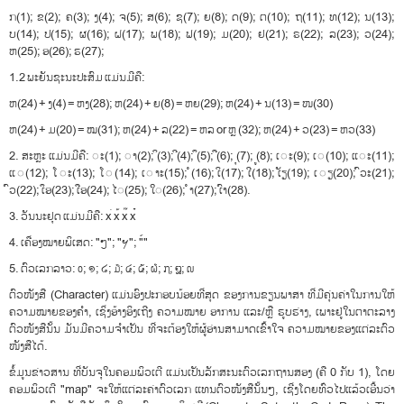
​ກ​(1); ຂ(2); ຄ(3); ງ(4); ຈ(5); ສ(6); ຊ(7); ຍ(8); ດ(9); ຕ(10); ຖ(11); ທ(12); ນ(13);
ບ(14); ປ(15); ຜ(16); ຝ(17); ພ(18); ຟ(19); ມ(20); ຢ(21); ຣ(22); ລ(23); ວ(24);
ຫ(25); ອ(26); ຮ(27);
1.2 ພະ​ຍັນ​ຊະ​ນະ​ປະ​ສົມ ​ແມ່ນ​ມີ​ຄື​:
ຫ(24) + ງ(4) = ຫງ(28); ຫ(24) + ຍ(8) = ຫຍ(29); ຫ(24) + ນ(13) = ໜ(30)
​ຫ(24) + ມ(20) = ໝ(31); ຫ(24) + ລ(22) = ຫລ or ຫຼ (32); ຫ(24) + ວ(23) = ຫວ(33)
2. ສະ​ຫຼະ ​ແມ່ນ​ມີ​ຄື​: ◌ະ(1); ◌າ(2); ິ(3); ີ(4); ຶ(5); ື(6); ຸ(7); ູ(8); ເ◌​ະ(9); ເ◌(10); ແ◌​ະ(11);
ແ◌(12); ໂ◌​ະ(13); ໂ◌(14); ເ◌​າະ(15); ໍ(16); ເິ(17); ເີ(18); ເັຽ(19); ເ◌​ຽ(20); ົ​ວະ​(21);
ົວ(22); ເຶອ(23); ເືອ(24); ໄ◌(25); ໃ◌(26); ຳ (27); ເົາ(28).
3. ວັນ​ນະ​ຢຸດ ​ແມ່ນ​ມີ​ຄື​: x່ x້ x໊ x໋
4. ເຄື່ອງ​ໝາຍ​ພິ​ເສດ​: "ໆ"; "ຯ"; "໌"
5. ຕົວ​ເລກ​ລາວ​: ໐; ໑; ໒; ໓; ໔; ໕; ໖; ໗; ໘; ໙​
​ຕົວ​ໜັງ​ສື (Character) ແມ່ນ​ອົງ​ປະ​ກອບ​ນ້ອຍ​ທີ່​ສຸດ ຂອງ​ການ​ຂຽນ​ພາ​ສາ ທີ່​ມີ​ຄຸ່ນ​ຄ່າ​ໃນ​ການ​ໃຫ້​
ຄວາມ​ໝາຍ​ຂອງ​ຄຳ​, ​ເຊິ່ງ​ອ້າງ​ອິງ​ເຖີງ ຄວາມ​ໝາຍ ອາ​ການ ​ແລະ​/​ຫຼື ຮູບ​ຮ່າງ​, ​ເພາະ​ຢູ່​ໃນ​ຕາ​ຕະ​ລາງ​
ຕົວ​ໜັງ​ສື​ນັ້ນ ມັນ​ມີ​ຄວາມ​ຈຳ​ເປັນ ທີ່​ຈະ​ຕ້ອງ​ໃຫ້​ຜູ້​ອ່ານ​ສາ​ມາດ​ເຂົ້າ​ໃຈ ຄວາມ​ໝາ​ຍ​ຂອງ​ແຕ່​ລະ​ຕົວ​
ໜັງ​ສື​ໄດ້​.
​ຂໍ້​ມູນ​ຂ່າວ​ສານ ທີ່​ບັນ​ຈຸ​ໃນ​ຄອມ​ພິວ​ເຕີ ແມ່ນ​ເປັນ​ລັກ​ສະ​ນະ​ຕົວ​ເລກ​ຖານ​ສອງ (ຄື​ 0 ກັບ 1), ​​ໂດຍ​
ຄອມ​ພິວ​ເຕີ "map" ຈະ​ໃຫ້​ແຕ່​ລະ​ຄ່າ​ຕົວ​ເລກ​ ແທນ​ຕົວ​ໜັງສື​ນັ້ນໆ, ​ເຊີ່ງ​ໂດຍ​ທົ່ວ​ໄປ​ແລ້ວ​ເອີ້ນ​ວ່າ