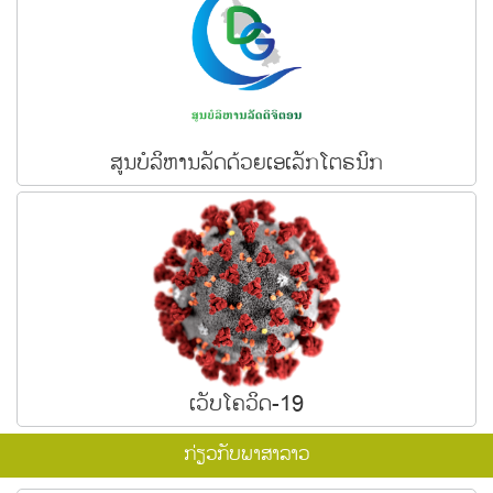
ສູນບໍລິຫານລັດດ້ວຍເອເລັກໂຕຣນິກ
ເວັບໂຄວິດ-19
ກ່ຽວກັບພາສາລາວ