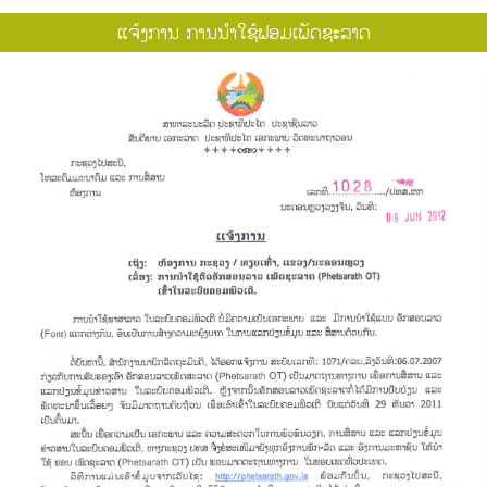
ແຈ້ງການ ການນຳໃຊ້ຟອມເພັດຊະລາດ