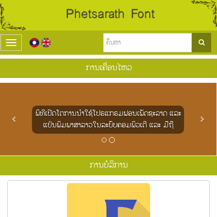
T
o
g
ການເຄື່ອນໄຫວ
g
l
P
N
e
r
e
n
e
x
a
ພິທີເປີດໂຕການນຳໃຊ້ໂປຣແກຣມຟອນເພັດຊະລາດ ແລະ
v
t
v
i
ແປ້ນພິມພາສາລາວໃນລະບົບຄອມພິວເຕີ ແລະ ມືຖື
i
o
g
u
a
s
t
i
ການບໍລິການ
o
n