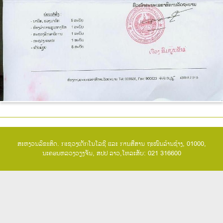
ສະຫງວນລິຂະສິດ. ກະຊວງເຕັກໂນໂລຊີ ແລະ ການສື່ສານ ຖະໜົນລ້ານຊ້າງ, 01000,
ນະຄອນຫລວງວຽງຈັນ, ສປປ ລາວ,ໂທລະສັບ: 021 316600