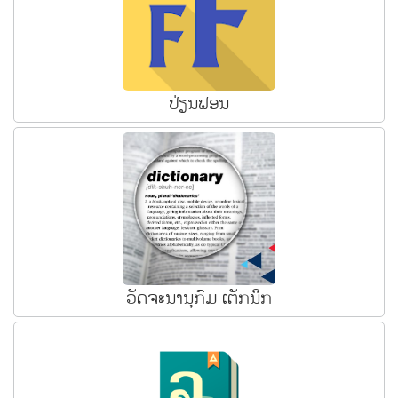
ປ່ຽນຟອນ
ວັດຈະນານຸກົມ ເຕັກນິກ