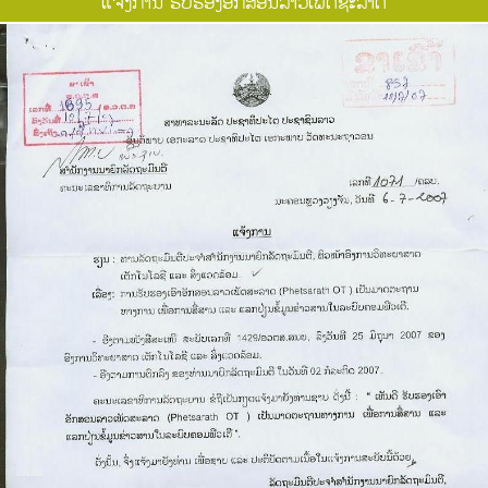
ແຈ້ງການ ຮັບຮອງອັກສອນລາວເພັດຊະລາດ