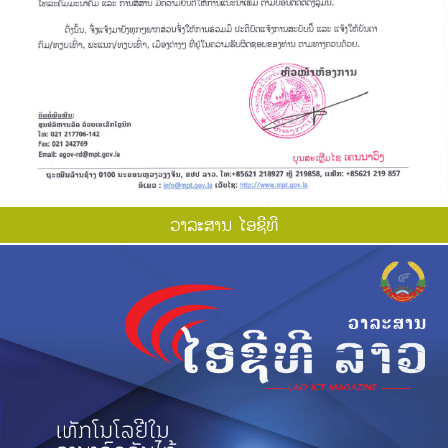
ວາ​ລະ​ສານ ໄອ​ຊີ​ທີ