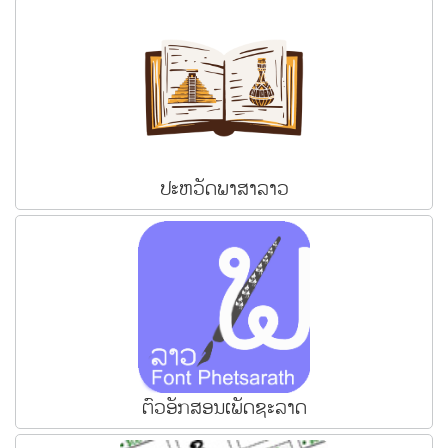
ປະຫວັດພາສາລາວ
ຕົວອັກສອນເພັດຊະລາດ