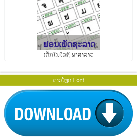
ເຕັກໂນໂລຊີ ພາສາລາວ
ດາວໂຫຼດ Font