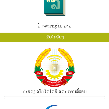
ວັດຈະນານຸກົມ ລາວ
ເວັບໄຊອື່ນໆ
ກະຊວງ ເຕັກໂລໂລຊີ ແລະ ການສື່ສານ