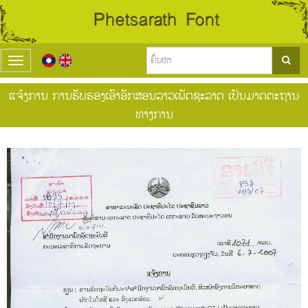
T
o
g
ແຈ້ງການ ການຮັບຮອງເອົາອັກສອນລາວເພັດຊະລາດ ເປັນມາດຕະຖານ
g
ທາງການ
l
e
n
a
v
i
g
a
t
i
o
n