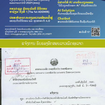
ແຈ້ງການ ຮັບຮອງອັກສອນລາວເພັດຊະລາດ