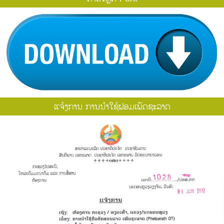
ແຈ້ງການ ການນຳໃຊ້ຟອມເພັດຊະລາດ