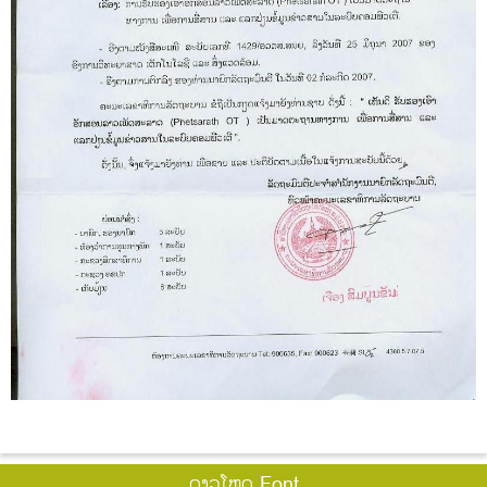
ດາວໂຫຼດ Font