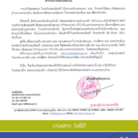
ວາ​ລະ​ສານ ໄອ​ຊີ​ທີ