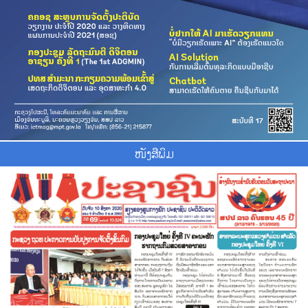
ໜັງສືພິມ