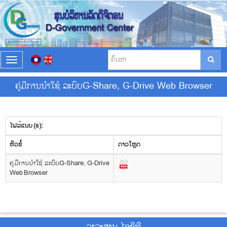
T
o
g
ຄູ່ມືການນຳໃຊ້ ລະບົບG-Share, G-Drive Web Browser
g
l
e
n
ໄຟລ໌ແນບ (s):
a
v
​ຫົວ​ຂໍ້
ດາວ​ໂຫຼດ
i
g
ຄູ່ມືການນຳໃຊ້ ລະບົບG-Share, G-Drive
a
Web Browser
t
i
o
n
ວາ​ລະ​ສານ ໄອ​ຊີ​ທີ