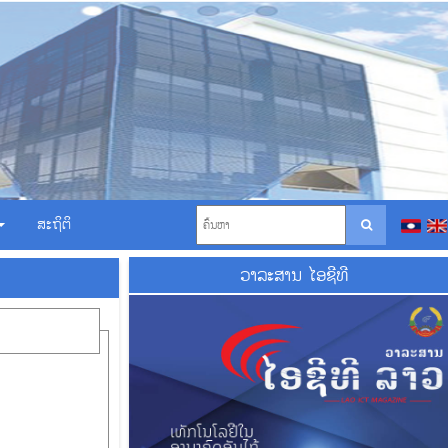
ສະຖິຕິ
ວາ​ລະ​ສານ ໄອ​ຊີ​ທີ