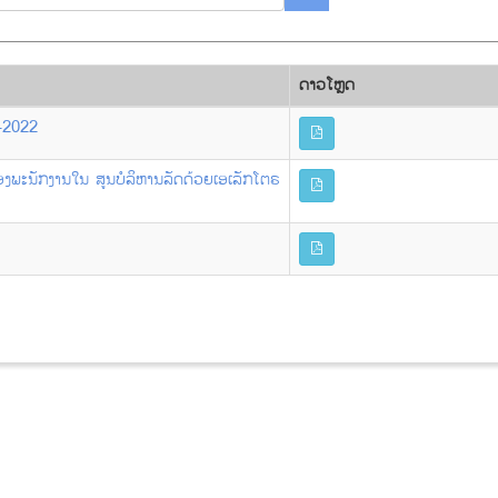
ດາວ​ໂຫຼດ
ນ-2022
ງພະນັກງານໃນ ສູນບໍລິຫານລັດດ້ວຍເອເລັກໂຕຣ