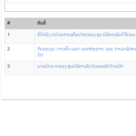
#
​ຫົວ​ຂໍ້
1
ຂໍ້ຕົກລົງ ວ່າດ້ວຍການເຄື່ອນໄຫວຂອງ ສູນ ບໍລິຫານລັດດິຈິຕອ
2
ກົດລະບຽບ ການເຂົ້າ-ອອກ ອອກຫ້ອງການ ແລະ ການລາພັກຂອ
ນິກ
3
ພາລະບົດບາດຂອງ ສູນບໍລິຫານລັດດ້ວຍເອເລັກໂຕຣນິກ