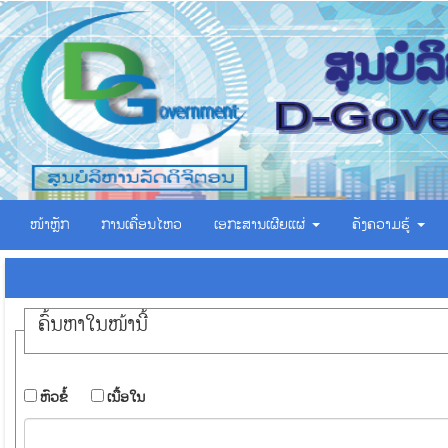
ໜ້າຫຼັກ
ການເຄື່ອນໄຫວ
ເອ​ກະ​ສານ​ເຜີຍ​ແຜ່
ຄັງຄວາມຮູ້
ຄົ້ນ​ຫາ​ໃນ​ໜ້ານີ້
​ຫົວ​ຂໍ້
​ເນື້ອ​ໃນ