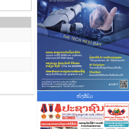
ໜັງສືພິມ