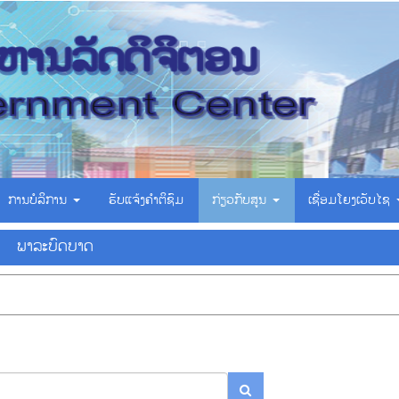
ການບໍລິການ
ຮັບແຈ້ງຄຳຕິຊົມ
ກ່ຽວກັບສູນ
ເຊື່ອມ​ໂຍງ​ເວັບ​ໄຊ
ພາລະບົດບາດ