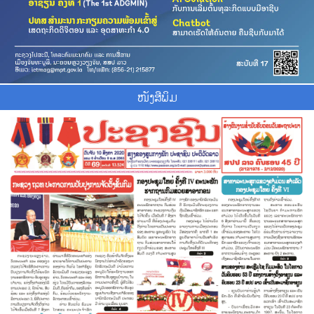
ໜັງສືພິມ