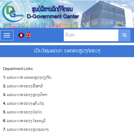
T
o
g
ເວັບໄຊພະແນກ ນະຄອນຫຼວງ/ແຂວງ
g
l
e
Department Links
n
a
1.
ພະແນກ ຕສ ນະຄອນຫຼວງວຽງຈັນ
v
2.
ພະແນກ ຕສ ແຂວງ ຜົ້ງສາລີ
i
g
3.
ພະແນກ ຕສ ແຂວງ ຫຼວງນໍ້າທາ
a
4.
ພະແນກ ຕສ ແຂວງ ອຸດົມໄຊ
t
i
5.
ພະແນກ ຕສ ແຂວງ ບໍ່ແກ້ວ
o
6.
n
ພະແນກ ຕສ ແຂວງ ໄຊຍະບູລີ
7.
ພະແນກ ຕສ ແຂວງ ຫຼວງພະບາງ