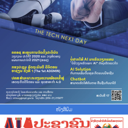
ໜັງສືພິມ