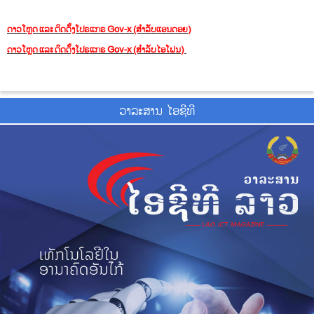
ດາວໂຫຼດ ແລະ ຕິດຕັ້ງໂປຣແກຣ Gov-x (ສຳລັບແອນດອຍ)
ດາວໂຫຼດ ແລະ ຕິດຕັ້ງໂປຣແກຣ Gov-x (ສຳລັບໄອໂຟນ)
ວາ​ລະ​ສານ ໄອ​ຊີ​ທີ