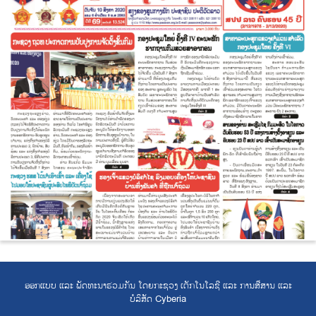
ອອກແບບ ແລະ ພັດທະນາຮ່ວມກັນ ໂດຍກະຊວງ ເຕັກໂນໂລຊີ ແລະ ການສື່ສານ ແລະ
ບໍລິສັດ Cyberia