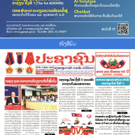
ໜັງສືພິມ