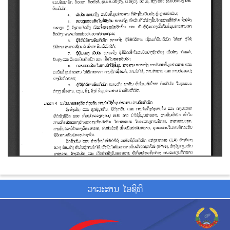
ວາ​ລະ​ສານ ໄອ​ຊີ​ທີ