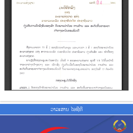
ວາ​ລະ​ສານ ໄອ​ຊີ​ທີ