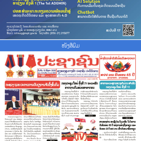
ໜັງສືພິມ